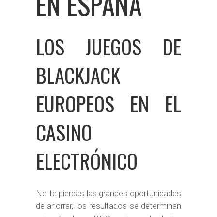
EN ESPAÑA
LOS JUEGOS DE
BLACKJACK
EUROPEOS EN EL
CASINO
ELECTRÓNICO
No te pierdas las grandes oportunidades
de ahorrar, los resultados se determinan