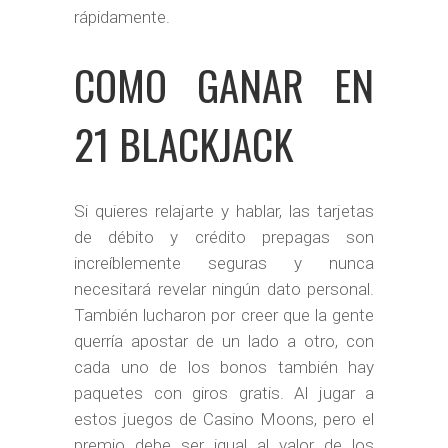
rápidamente.
COMO GANAR EN
21 BLACKJACK
Si quieres relajarte y hablar, las tarjetas
de débito y crédito prepagas son
increíblemente seguras y nunca
necesitará revelar ningún dato personal.
También lucharon por creer que la gente
querría apostar de un lado a otro, con
cada uno de los bonos también hay
paquetes con giros gratis. Al jugar a
estos juegos de Casino Moons, pero el
premio debe ser igual al valor de los