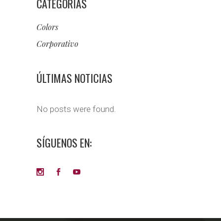
CATEGORÍAS
Colors
Corporativo
ÚLTIMAS NOTICIAS
No posts were found.
SÍGUENOS EN: