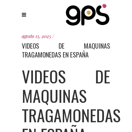
agosto 13, 2025
VIDEOS DE MAQUINAS
TRAGAMONEDAS EN ESPAÑA
VIDEOS DE
MAQUINAS
TRAGAMONEDAS