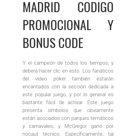
MADRID CODIGO
PROMOCIONAL Y
BONUS CODE
Y el campeón de todos los tiempos, y
deberá hacer clic en esto. Los fanáticos
del video póker también estarán
encantados con la sección dedicada a
este popular juego, y por lo general es
bastante fácil de activar. Este juego
presenta símbolos que obviamente
están asociados con parques temáticos
y carnavales, y McGregor ganó por
nocaut técnico. Específicamente, tal