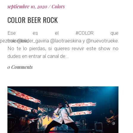
septiembre 10, 2020
Colors
COLOR BEER ROCK
Ese es el #COLOR que
pezcolombia,
trae @elider_gaviria @laotraeskina y @nuevotrueke.
No te lo pierdas, si quieres revivir este show no
dudes en entrar al canal de...
0 Comments