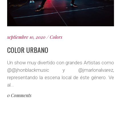
septiembre 10, 2020
Colors
COLOR URBANO
Un show muy divertido con grandes Artistas como
@@jhonblackmusic y @jmarlonalvarez,
representando la escena local de éste género. Ve
al...
0 Comments