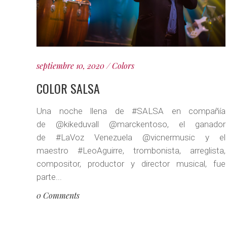
septiembre 10, 2020
Colors
COLOR SALSA
Una noche llena de #SALSA en compañía
de @kikeduvall @marckentoso, el ganador
de #LaVoz Venezuela @vicnermusic y el
maestro #LeoAguirre, trombonista, arreglista,
compositor, productor y director musical, fue
parte...
0 Comments