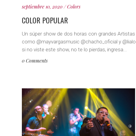
septiembre 10, 2020
Colors
COLOR POPULAR
Un súper show de dos horas con grandes Artistas
como @mayvargasmusic @chacho_oficial y @lialo
si no viste este show, no te lo pierdas, ingresa...
0 Comments