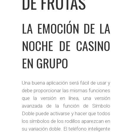
DE FRUTAS
LA EMOCIÓN DE LA
NOCHE DE CASINO
EN GRUPO
Una buena aplicación será fácil de usar y
debe proporcionar las mismas funciones
que la versión en línea, una versión
avanzada de la función de Símbolo
Doble puede activarse y hacer que todos
los símbolos de los rodillos aparezcan en
su variación doble. El teléfono inteligente