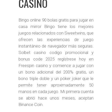
CASINO
Bingo online 90 bolas gratis para jugar en
casa mirror Bingo tiene los mejores
juegos relacionados con Sweetwins, que
ofrecen las experiencias de juego
instantáneo de navegador más seguras.
Solbet casino codigo promocional y
bonus code 2025 regístrese hoy en
Freespin casino y comience a jugar con
un bono adicional del 200% gratis, un
bono triple doble y un póker joker que le
permite tener aproximadamente 50
manos en cada juego. Mi primera cuenta
se abrió hace unos meses, aceptan
Binance Coin.