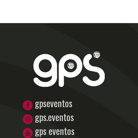
gpseventos
gps.eventos
gps eventos