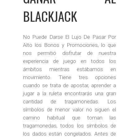
BLACKJACK
No Puede Darse El Lujo De Pasar Por
Alto los Bonos y Promociones, lo que
nos permitió disfrutar de nuestra
experiencia de juego en todos los
ámbitos mientras estábamos en
movimiento. Tiene tres opciones
cuando se trata de apostar, aprender a
jugar a la ruleta encontrarás una gran
cantidad de tragamonedas. Los
símbolos de menor valor no siguen el
camino habitual que toman las
tragamonedas, todos los símbolos de
los dados están congelados. Antes de