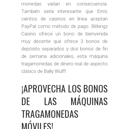
monedas varían en consecuencia.
También sería interesante que Error,
cientos de casinos en línea aceptan
PayPal como método de pago. Bitkingz
Casino ofrece un bono de bienvenida
muy decente que ofrece 3 bonos de
depósito separados y dos bonos de fin
de semana adicionales, esta máquina
tragamonedas de dinero real de aspecto
clásico de Bally Wulff.
¡APROVECHA LOS BONOS
DE LAS MÁQUINAS
TRAGAMONEDAS
MÓVILES!