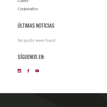
Colors
Corporativo
ÚLTIMAS NOTICIAS
No posts were found.
SÍGUENOS EN: