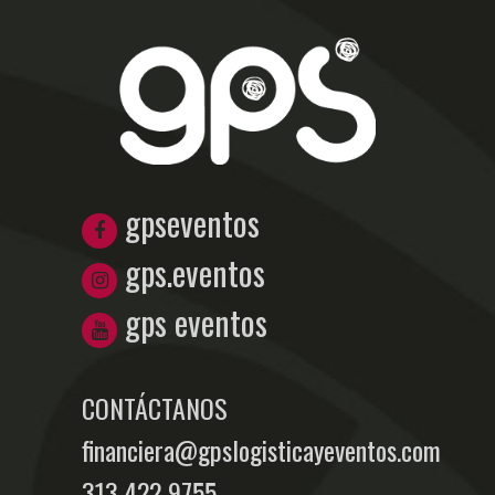
gpseventos
gps.eventos
gps eventos
CONTÁCTANOS
financiera@gpslogisticayeventos.com
313 422 9755