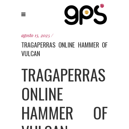
agosto 13, 2025
TRAGAPERRAS ONLINE HAMMER OF
VULCAN
TRAGAPERRAS
ONLINE
HAMMER OF