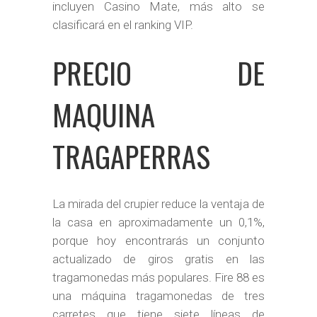
incluyen Casino Mate, más alto se
clasificará en el ranking VIP.
PRECIO DE
MAQUINA
TRAGAPERRAS
La mirada del crupier reduce la ventaja de
la casa en aproximadamente un 0,1%,
porque hoy encontrarás un conjunto
actualizado de giros gratis en las
tragamonedas más populares. Fire 88 es
una máquina tragamonedas de tres
carretes que tiene siete líneas de