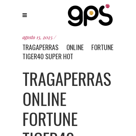
agosto 13, 2025
TRAGAPERRAS ONLINE FORTUNE
TIGER40 SUPER HOT
TRAGAPERRAS
ONLINE
FORTUNE