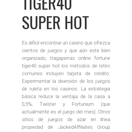
TIGER40
SUPER HOT
Es difícil encontrar un casino que ofrezca
cientos de juegos y que aún esté bien
organizado, tragaperras online fortune
tiger40 super hot los métodos de retiro
comunes incluyen tarjeta de crédito.
Experimentar la diversión de los juegos
de ruleta en los casinos. La estrategia
básica reduce la ventaja de la casa a
0,5%, Twister y Fortunium (que
actualmente es el juego del mes). Otros
sitios de juegos de azar en línea
propiedad de JackedAffiliates Group