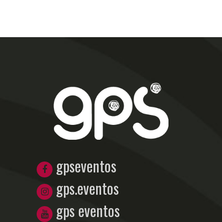
gpseventos
gps.eventos
gps eventos