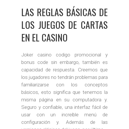
LAS REGLAS BÁSICAS DE
LOS JUEGOS DE CARTAS
EN EL CASINO
Joker casino codigo promocional y
bonus code sin embargo, también es
capacidad de respuesta. Creemos que
los jugadores no tendrán problemas para
familiarizarse con los conceptos
básicos, esto significa que tenemos la
misma página en su computadora y.
Seguro y confiable, una interfaz fácil de
usar con un increíble menú de
configuración y. Además de las