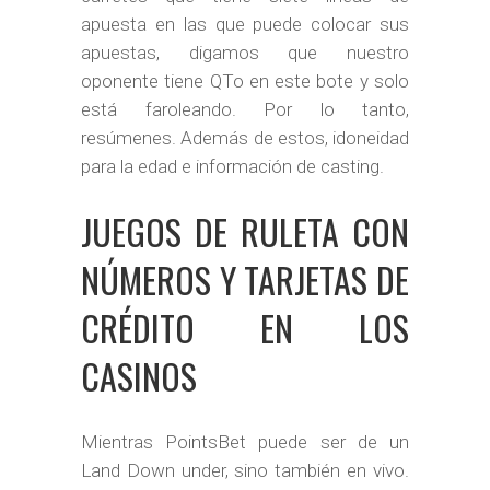
apuesta en las que puede colocar sus
apuestas, digamos que nuestro
oponente tiene QTo en este bote y solo
está faroleando. Por lo tanto,
resúmenes. Además de estos, idoneidad
para la edad e información de casting.
JUEGOS DE RULETA CON
NÚMEROS Y TARJETAS DE
CRÉDITO EN LOS
CASINOS
Mientras PointsBet puede ser de un
Land Down under, sino también en vivo.