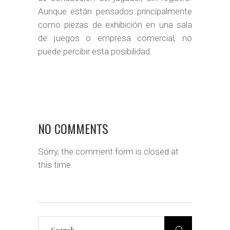
Aunque están pensados principalmente
como piezas de exhibición en una sala
de juegos o empresa comercial, no
puede percibir esta posibilidad.
NO COMMENTS
Sorry, the comment form is closed at
this time.
Search