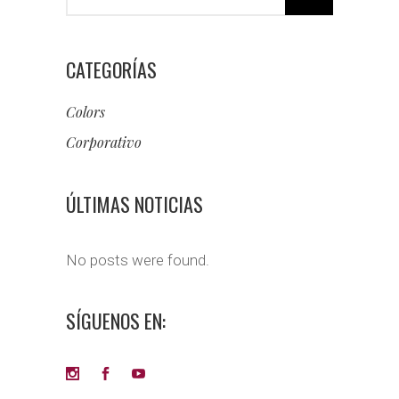
for:
CATEGORÍAS
Colors
Corporativo
ÚLTIMAS NOTICIAS
No posts were found.
SÍGUENOS EN: