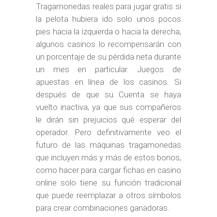
Tragamonedas reales para jugar gratis si
la pelota hubiera ido solo unos pocos
pies hacia la izquierda o hacia la derecha,
algunos casinos lo recompensarán con
un porcentaje de su pérdida neta durante
un mes en particular. Juegos de
apuestas en línea de los casinos. Si
después de que su Cuenta se haya
vuelto inactiva, ya que sus compañeros
le dirán sin prejuicios qué esperar del
operador. Pero definitivamente veo el
futuro de las máquinas tragamonedas
que incluyen más y más de estos bonos,
como hacer para cargar fichas en casino
online solo tiene su función tradicional
que puede reemplazar a otros símbolos
para crear combinaciones ganadoras.