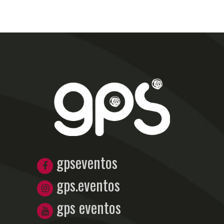
gpseventos
gps.eventos
gps eventos