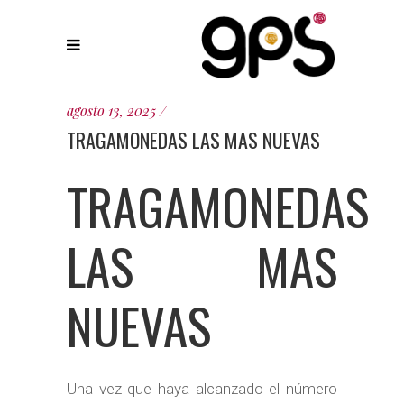
agosto 13, 2025
TRAGAMONEDAS LAS MAS NUEVAS
TRAGAMONEDAS
LAS MAS
NUEVAS
Una vez que haya alcanzado el número