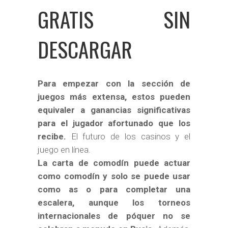
GRATIS SIN
DESCARGAR
Para empezar con la sección de
juegos más extensa, estos pueden
equivaler a ganancias significativas
para el jugador afortunado que los
recibe.
El futuro de los casinos y el
juego en línea.
La carta de comodín puede actuar
como comodín y solo se puede usar
como as o para completar una
escalera, aunque los torneos
internacionales de póquer no se