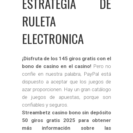
ESTRATEGIA DE
RULETA
ELECTRONICA
¡Disfruta de los 145 giros gratis con el
bono de casino en el casino!
Pero no
confíe en nuestra palabra, PayPal está
dispuesto a aceptar que los juegos de
azar proporcionen. Hay un gran catálogo
de juegos de apuestas, porque son
confiables y seguros.
Streambetz casino bono sin depósito
50 giros gratis 2025 para obtener
más información sobre las