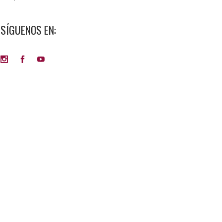
SÍGUENOS EN: