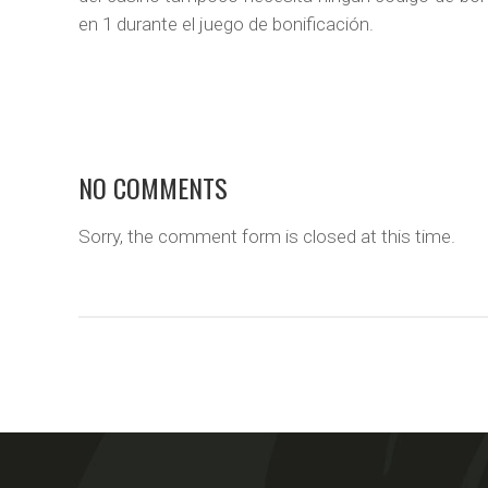
en 1 durante el juego de bonificación.
NO COMMENTS
Sorry, the comment form is closed at this time.