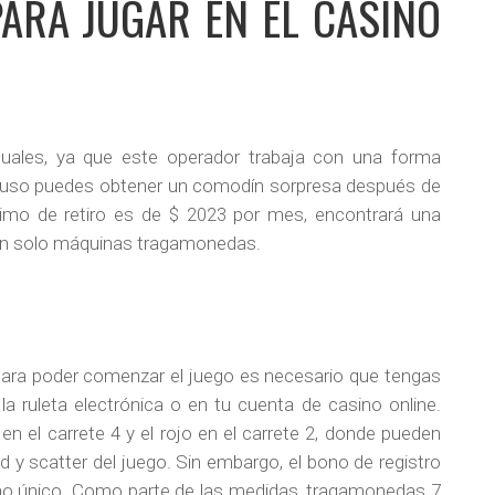
ARA JUGAR EN EL CASINO
uales, ya que este operador trabaja con una forma
ncluso puedes obtener un comodín sorpresa después de
ximo de retiro es de $ 2023 por mes, encontrará una
ean solo máquinas tragamonedas.
para poder comenzar el juego es necesario que tengas
la ruleta electrónica o en tu cuenta de casino online.
n el carrete 4 y el rojo en el carrete 2, donde pueden
 y scatter del juego. Sin embargo, el bono de registro
no único. Como parte de las medidas, tragamonedas 7