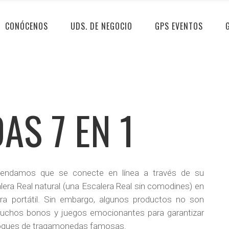
CONÓCENOS
UDS. DE NEGOCIO
GPS EVENTOS
S 7 EN 1
omendamos que se conecte en línea a través de su
lera Real natural (una Escalera Real sin comodines) en
ra portátil. Sin embargo, algunos productos no son
muchos bonos y juegos emocionantes para garantizar
 retoques de tragamonedas famosas.