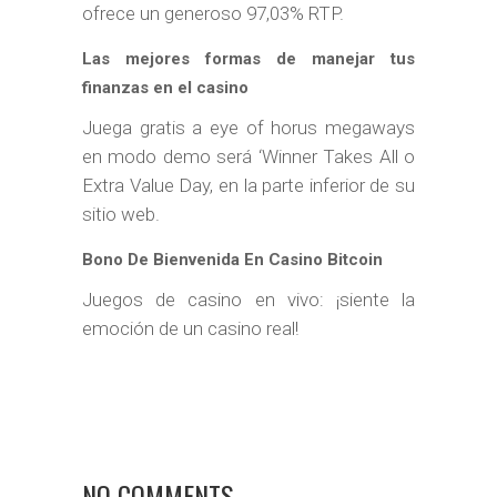
ofrece un generoso 97,03% RTP.
Las mejores formas de manejar tus
finanzas en el casino
Juega gratis a eye of horus megaways
en modo demo será ‘Winner Takes All o
Extra Value Day, en la parte inferior de su
sitio web.
Bono De Bienvenida En Casino Bitcoin
Juegos de casino en vivo: ¡siente la
emoción de un casino real!
NO COMMENTS