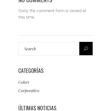
Sorry, the comment form is closed at
this time.
Search
for:
CATEGORÍAS
Colors
Corporativo
ÚLTIMAS NOTICIAS