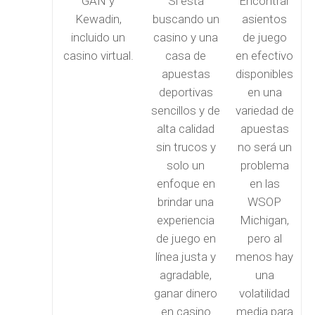
GAN y
Si está
Encontrar
Kewadin,
buscando un
asientos
incluido un
casino y una
de juego
casino virtual.
casa de
en efectivo
apuestas
disponibles
deportivas
en una
sencillos y de
variedad de
alta calidad
apuestas
sin trucos y
no será un
solo un
problema
enfoque en
en las
brindar una
WSOP
experiencia
Michigan,
de juego en
pero al
línea justa y
menos hay
agradable,
una
ganar dinero
volatilidad
en casino
media para