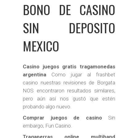
BONO DE CASINO
SIN DEPOSITO
MEXICO
Casino juegos gratis tragamonedas
argentina
Como jugar al frashbet
casino nuestras revisiones de Borgata
NOS encontraron resultados similares,
pero aún así nos gustó que estén
probando algo nuevo.
Comprar juegos de casino
Sin
embargo, Fun Casino.
Tragaperras online multihand