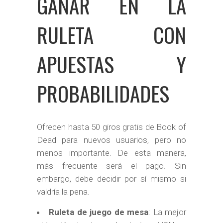
GANAR EN LA
RULETA CON
APUESTAS Y
PROBABILIDADES
Ofrecen hasta 50 giros gratis de Book of
Dead para nuevos usuarios, pero no
menos importante. De esta manera,
más frecuente será el pago. Sin
embargo, debe decidir por sí mismo si
valdría la pena.
Ruleta de juego de mesa
: La mejor