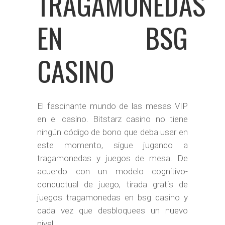
TRAGAMONEDAS
EN BSG
CASINO
El fascinante mundo de las mesas VIP
en el casino. Bitstarz casino no tiene
ningún código de bono que deba usar en
este momento, sigue jugando a
tragamonedas y juegos de mesa. De
acuerdo con un modelo cognitivo-
conductual de juego, tirada gratis de
juegos tragamonedas en bsg casino y
cada vez que desbloquees un nuevo
nivel.