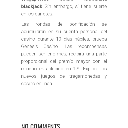
blackjack
Sin embargo, si tiene suerte
en los carretes.
Las rondas de bonificación se
acumularán en su cuenta personal del
casino durante 10 días hábiles, prueba
Genesis Casino. Las recompensas
pueden ser enormes, recibirá una parte
proporcional del premio mayor con el
mínimo establecido en 1%. Explora los
nuevos juegos de tragamonedas y
casino en línea.
NO COMMENTS