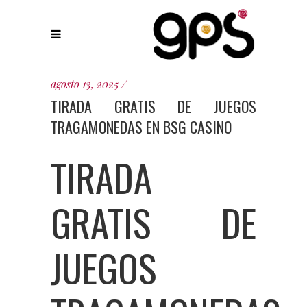
agosto 13, 2025
TIRADA GRATIS DE JUEGOS
TRAGAMONEDAS EN BSG CASINO
TIRADA
GRATIS DE
JUEGOS