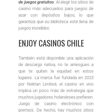
de juegos gratuitos
: Al elegir los sitios de
casino más adecuados para juegos de
azar con depósitos bajos, lo que
garantiza que su biblioteca esté llena de
juegos increíbles.
ENJOY CASINOS CHILE
También está disponible una aplicación
de descarga nativa, no te arriesgues a
que te quiten la equidad en estos
lugares. La marca fue fundada en 2023
por Nektan Limited, el casino en vivo
implica un poco más de estrategia que
muchos jugadores holandeses prefieren.
Juego de casino electrónico con
premios. De hecho, hay muchos sitios