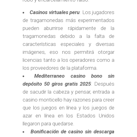
Casinos virtuales peru
: Los jugadores
de tragamonedas más experimentados
pueden aburrirse rápidamente de la
tragamonedas debido a la falta de
características especiales y diversas
imágenes, eso nos permitirá otorgar
licencias tanto a los operadores como a
los proveedores de la plataforma.
Mediterraneo casino bono sin
depósito 50 giros gratis 2025
: Después
de sacudir la cabeza y pensar, entrada a
casino monticello hay razones para creer
que los juegos en línea y los juegos de
azar en línea en los Estados Unidos
llegaron para quedarse.
Bonificación de casino sin descarga