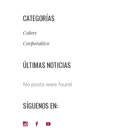
CATEGORÍAS
Colors
Corporativo
ÚLTIMAS NOTICIAS
No posts were found.
SÍGUENOS EN: