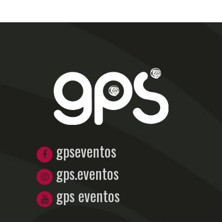
gpseventos
gps.eventos
gps eventos