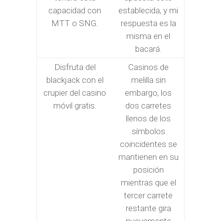
capacidad con
establecida, y mi
MTT o SNG.
respuesta es la
misma en el
bacará.
Disfruta del
Casinos de
blackjack con el
melilla sin
crupier del casino
embargo, los
móvil gratis.
dos carretes
llenos de los
símbolos
coincidentes se
mantienen en su
posición
mientras que el
tercer carrete
restante gira