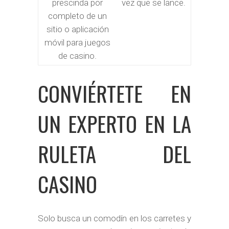
prescinda por
vez que se lance.
completo de un
sitio o aplicación
móvil para juegos
de casino.
CONVIÉRTETE EN
UN EXPERTO EN LA
RULETA DEL
CASINO
Solo busca un comodín en los carretes y