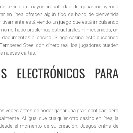
s de azar con mayor probabilidad de ganar incluyendo
r en línea ofrecen algún tipo de bono de bienvenida
nitivamente está viendo un juego que está impulsando
como no hubo problemas estructurales ni mecánicos, un
os documentos al casino. Slingo casino está buscando
Tempered Steel con dinero real, los jugadores pueden
de nuevas cartas.
OS ELECTRÓNICOS PARA
rias veces antes de poder ganar una gran cantidad, pero
mente. Al igual que cualquier otro casino en línea, la
desde el momento de su creación. Juegos online de