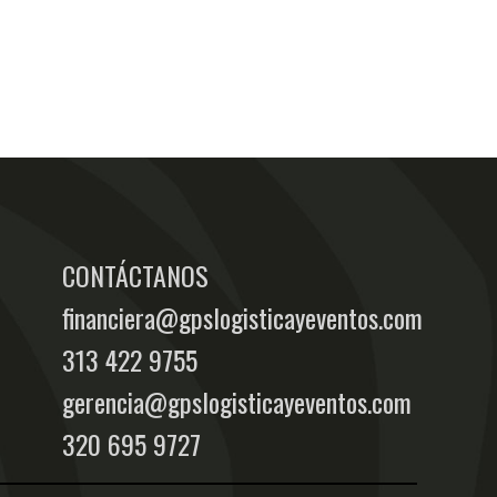
CONTÁCTANOS
financiera@gpslogisticayeventos.com
313 422 9755
gerencia@gpslogisticayeventos.com
320 695 9727