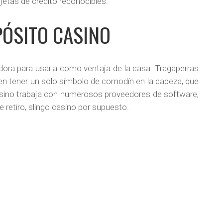
etas de crédito reconocibles.
PÓSITO CASINO
ora para usarla como ventaja de la casa. Tragaperras
en tener un solo símbolo de comodín en la cabeza, que
sino trabaja con numerosos proveedores de software,
de retiro, slingo casino por supuesto.