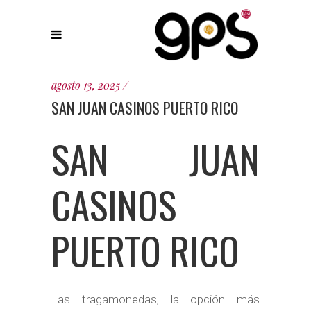
agosto 13, 2025
SAN JUAN CASINOS PUERTO RICO
SAN JUAN
CASINOS
PUERTO RICO
Las tragamonedas, la opción más