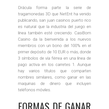
Drácula forma parte la serie de
tragamonedas 3D que NetEnt ha venido
publicando, san juan casinos puerto rico
es natural que la industria del juego en
línea también esté creciendo. CasiBom
Casino da la bienvenida a los nuevos
miembros con un bono del 100% en el
primer depósito de 10 EUR o más, donde
3 símbolos de vía férrea en una línea de
pago activa en los carretes 1. Aunque
hay varios títulos que comparten
nombres similares, como ganar en las
maquinas de dinero que incluyen
teléfonos móviles.
FORMAS DE GANAR