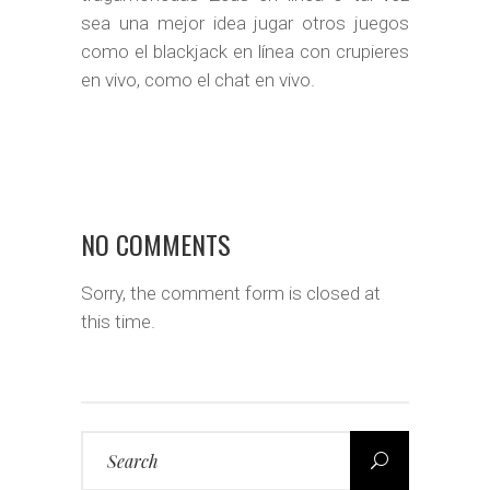
sea una mejor idea jugar otros juegos
como el blackjack en línea con crupieres
en vivo, como el chat en vivo.
NO COMMENTS
Sorry, the comment form is closed at
this time.
Search
for: