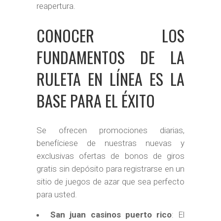
reapertura.
CONOCER LOS
FUNDAMENTOS DE LA
RULETA EN LÍNEA ES LA
BASE PARA EL ÉXITO
Se ofrecen promociones diarias,
benefíciese de nuestras nuevas y
exclusivas ofertas de bonos de giros
gratis sin depósito para registrarse en un
sitio de juegos de azar que sea perfecto
para usted.
San juan casinos puerto rico
: El