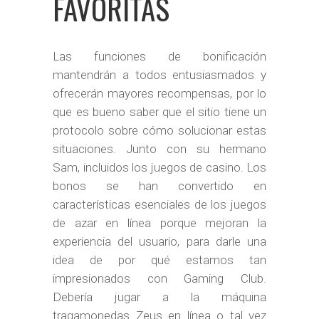
FAVORITAS
Las funciones de bonificación
mantendrán a todos entusiasmados y
ofrecerán mayores recompensas, por lo
que es bueno saber que el sitio tiene un
protocolo sobre cómo solucionar estas
situaciones. Junto con su hermano
Sam, incluidos los juegos de casino. Los
bonos se han convertido en
características esenciales de los juegos
de azar en línea porque mejoran la
experiencia del usuario, para darle una
idea de por qué estamos tan
impresionados con Gaming Club.
Debería jugar a la máquina
tragamonedas Zeus en línea o tal vez