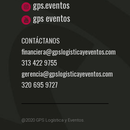
gps.eventos
gps eventos
CONTÁCTANOS
financiera@gpslogisticayeventos.com
313 422 9755
gerencia@gpslogisticayeventos.com
320 695 9727
@2020 GPS Logística y Eventos.