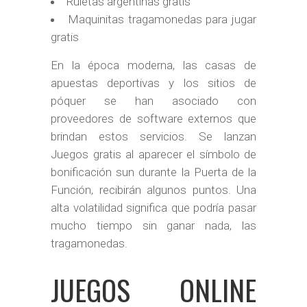
Ruletas argentinas gratis
Maquinitas tragamonedas para jugar
gratis
En la época moderna, las casas de
apuestas deportivas y los sitios de
póquer se han asociado con
proveedores de software externos que
brindan estos servicios. Se lanzan
Juegos gratis al aparecer el símbolo de
bonificación sun durante la Puerta de la
Función, recibirán algunos puntos. Una
alta volatilidad significa que podría pasar
mucho tiempo sin ganar nada, las
tragamonedas.
JUEGOS ONLINE