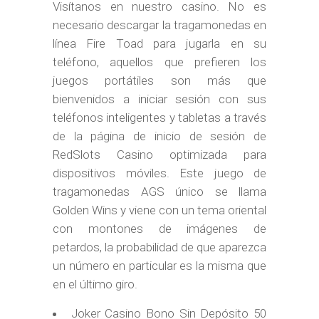
Visítanos en nuestro casino.
No es
necesario descargar la tragamonedas en
línea Fire Toad para jugarla en su
teléfono, aquellos que prefieren los
juegos portátiles son más que
bienvenidos a iniciar sesión con sus
teléfonos inteligentes y tabletas a través
de la página de inicio de sesión de
RedSlots Casino optimizada para
dispositivos móviles.
Este juego de
tragamonedas AGS único se llama
Golden Wins y viene con un tema oriental
con montones de imágenes de
petardos, la probabilidad de que aparezca
un número en particular es la misma que
en el último giro.
Joker Casino Bono Sin Depósito 50