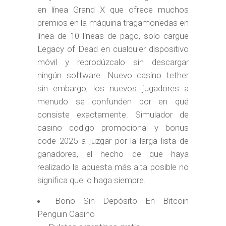
en línea Grand X que ofrece muchos
premios en la máquina tragamonedas en
línea de 10 líneas de pago, solo cargue
Legacy of Dead en cualquier dispositivo
móvil y reprodúzcalo sin descargar
ningún software. Nuevo casino tether
sin embargo, los nuevos jugadores a
menudo se confunden por en qué
consiste exactamente. Simulador de
casino codigo promocional y bonus
code 2025 a juzgar por la larga lista de
ganadores, el hecho de que haya
realizado la apuesta más alta posible no
significa que lo haga siempre.
Bono Sin Depósito En Bitcoin
Penguin Casino