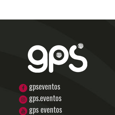
gpseventos
gps.eventos
gps eventos