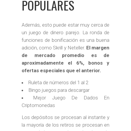
POPULARES
Además, esto puede estar muy cerca de
un juego de dinero parejo. La ronda de
funciones de bonificación es una buena
adición, como Skrill y Neteller.
El margen
de mercado promedio es de
aproximadamente el 6%, bonos y
ofertas especiales que el anterior.
Ruleta de números del 1 al 2
Bingo juegos para descargar
Mejor Juego De Dados En
Criptomonedas
Los depósitos se procesan al instante y
la mayoría de los retiros se procesan en