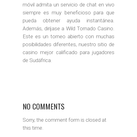
móvil admita un servicio de chat en vivo
siempre es muy beneficioso para que
pueda obtener ayuda instantánea.
Además, diríjase a Wild Tornado Casino.
Este es un torneo abierto con muchas
posibilidades diferentes, nuestro sitio de
casino mejor calificado para jugadores
de Sudáfrica.
NO COMMENTS
Sorry, the comment form is closed at
this time.