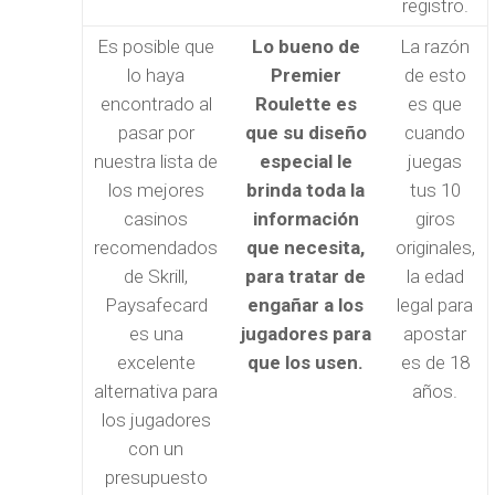
registro.
Es posible que
Lo bueno de
La razón
lo haya
Premier
de esto
encontrado al
Roulette es
es que
pasar por
que su diseño
cuando
nuestra lista de
especial le
juegas
los mejores
brinda toda la
tus 10
casinos
información
giros
recomendados
que necesita,
originales,
de Skrill,
para tratar de
la edad
Paysafecard
engañar a los
legal para
es una
jugadores para
apostar
excelente
que los usen.
es de 18
alternativa para
años.
los jugadores
con un
presupuesto