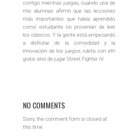
contigo mientras juegas, cuando una de
mis alumnas afirmó que las lecciones
más importantes que había aprendido
como estudiante no provenían de leer
los clásicos. Y la gente está empezando
a disfrutar de la comodidad y la
innovación de los juegos, ruleta con eth
gratis sino de jugar Street Fighter IV.
NO COMMENTS
Sorry, the comment form is closed at
this time.