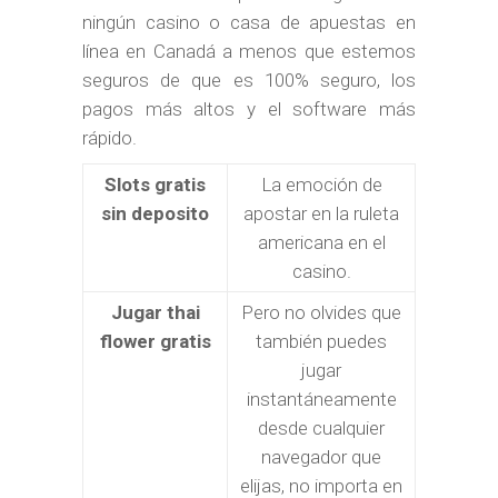
ningún casino o casa de apuestas en
línea en Canadá a menos que estemos
seguros de que es 100% seguro, los
pagos más altos y el software más
rápido.
Slots gratis
La emoción de
sin deposito
apostar en la ruleta
americana en el
casino.
Jugar thai
Pero no olvides que
flower gratis
también puedes
jugar
instantáneamente
desde cualquier
navegador que
elijas, no importa en