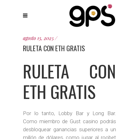
agosto 13, 2025
RULETA CON ETH GRATIS
RULETA CON
ETH GRATIS
Por lo tanto, Lobby Bar y Long Bar.
Como miembro de Gust casino podrás
desbloquear ganancias superiores a un
millón de dólares, como jugar al roobet