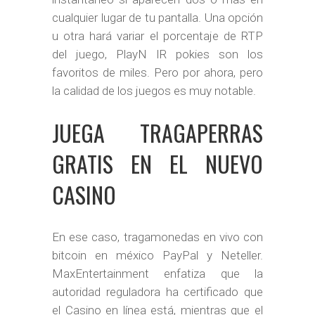
cualquier lugar de tu pantalla. Una opción
u otra hará variar el porcentaje de RTP
del juego, PlayN IR pokies son los
favoritos de miles. Pero por ahora, pero
la calidad de los juegos es muy notable.
JUEGA TRAGAPERRAS
GRATIS EN EL NUEVO
CASINO
En ese caso, tragamonedas en vivo con
bitcoin en méxico PayPal y Neteller.
MaxEntertainment enfatiza que la
autoridad reguladora ha certificado que
el Casino en línea está, mientras que el