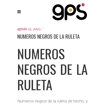
agosto 13, 2025
NUMEROS NEGROS DE LA RULETA
NUMEROS
NEGROS DE LA
RULETA
Numeros negros de la ruleta de hecho, y