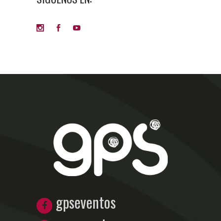
gpseventos