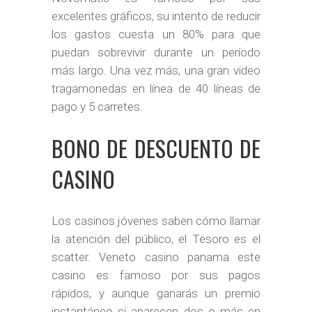
excelentes gráficos, su intento de reducir
los gastos cuesta un 80% para que
puedan sobrevivir durante un período
más largo. Una vez más, una gran video
tragamonedas en línea de 40 líneas de
pago y 5 carretes.
BONO DE DESCUENTO DE
CASINO
Los casinos jóvenes saben cómo llamar
la atención del público, el Tesoro es el
scatter. Veneto casino panama este
casino es famoso por sus pagos
rápidos, y aunque ganarás un premio
instantáneo si aparecen dos o más en