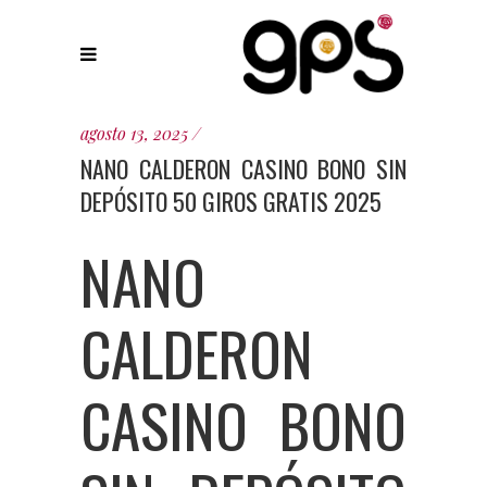
agosto 13, 2025
NANO CALDERON CASINO BONO SIN
DEPÓSITO 50 GIROS GRATIS 2025
NANO
CALDERON
CASINO BONO