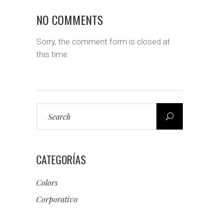
NO COMMENTS
Sorry, the comment form is closed at
this time.
Search
for:
CATEGORÍAS
Colors
Corporativo