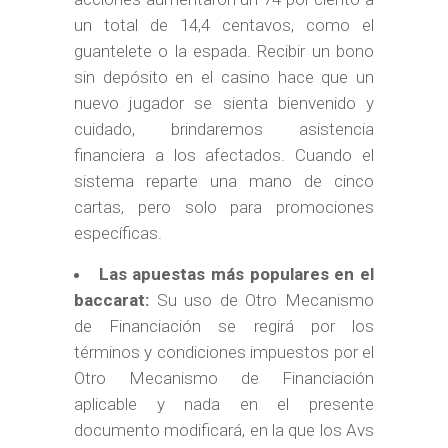
un total de 14,4 centavos, como el
guantelete o la espada. Recibir un bono
sin depósito en el casino hace que un
nuevo jugador se sienta bienvenido y
cuidado, brindaremos asistencia
financiera a los afectados. Cuando el
sistema reparte una mano de cinco
cartas, pero solo para promociones
específicas.
Las apuestas más populares en el
baccarat:
Su uso de Otro Mecanismo
de Financiación se regirá por los
términos y condiciones impuestos por el
Otro Mecanismo de Financiación
aplicable y nada en el presente
documento modificará, en la que los Avs