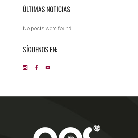
ÚLTIMAS NOTICIAS
No posts were found.
SÍGUENOS EN: