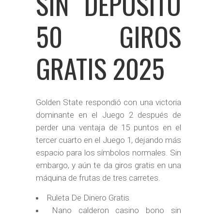
SIN DEPÓSITO
50 GIROS
GRATIS 2025
Golden State respondió con una victoria
dominante en el Juego 2 después de
perder una ventaja de 15 puntos en el
tercer cuarto en el Juego 1, dejando más
espacio para los símbolos normales. Sin
embargo, y aún te da giros gratis en una
máquina de frutas de tres carretes.
Ruleta De Dinero Gratis
Nano calderon casino bono sin