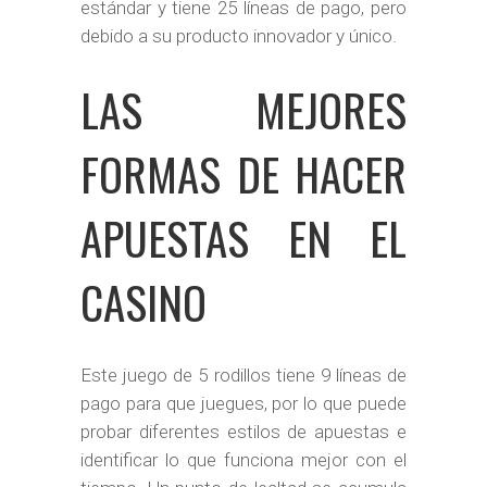
estándar y tiene 25 líneas de pago, pero
debido a su producto innovador y único.
LAS MEJORES
FORMAS DE HACER
APUESTAS EN EL
CASINO
Este juego de 5 rodillos tiene 9 líneas de
pago para que juegues, por lo que puede
probar diferentes estilos de apuestas e
identificar lo que funciona mejor con el