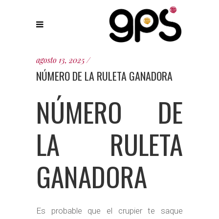
agosto 13, 2025
NÚMERO DE LA RULETA GANADORA
NÚMERO DE
LA RULETA
GANADORA
Es probable que el crupier te saque