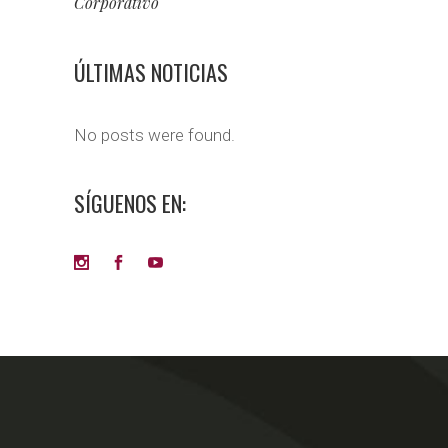
Corporativo
ÚLTIMAS NOTICIAS
No posts were found.
SÍGUENOS EN: