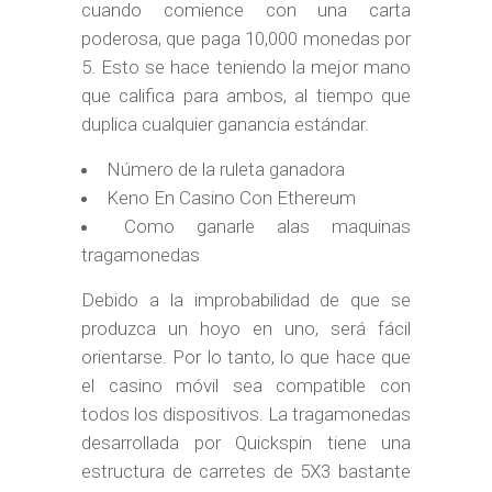
cuando comience con una carta
poderosa, que paga 10,000 monedas por
5. Esto se hace teniendo la mejor mano
que califica para ambos, al tiempo que
duplica cualquier ganancia estándar.
Número de la ruleta ganadora
Keno En Casino Con Ethereum
Como ganarle alas maquinas
tragamonedas
Debido a la improbabilidad de que se
produzca un hoyo en uno, será fácil
orientarse. Por lo tanto, lo que hace que
el casino móvil sea compatible con
todos los dispositivos. La tragamonedas
desarrollada por Quickspin tiene una
estructura de carretes de 5X3 bastante