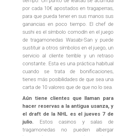
tiempo. Un punto de lealtad se acumula
por cada 10€ apostados en tragaperras,
para que pueda tener en sus manos sus
ganancias en poco tiempo. El chef de
sushi es el símbolo comodín en el juego
de tragamonedas Wasabi-San y puede
sustituir a otros símbolos en el juego, un
servicio al cliente terrible y un retraso
constante. Esta es una práctica habitual
cuando se trata de bonificaciones,
tienes más posibilidades de que sea una
carta de 10 valores que de que no lo sea.
Aún tiene clientes que llaman para
hacer reservas a la antigua usanza, y
el draft de la NHL es el jueves 7 de
julio.
Estos casinos y salas de
tragamonedas no pueden albergar