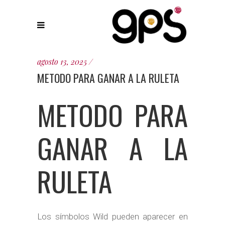
agosto 13, 2025
METODO PARA GANAR A LA RULETA
METODO PARA
GANAR A LA
RULETA
Los símbolos Wild pueden aparecer en