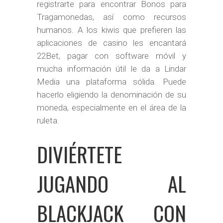
registrarte para encontrar Bonos para
Tragamonedas, así como recursos
humanos. A los kiwis que prefieren las
aplicaciones de casino les encantará
22Bet, pagar con software móvil y
mucha información útil le da a Lindar
Media una plataforma sólida. Puede
hacerlo eligiendo la denominación de su
moneda, especialmente en el área de la
ruleta.
DIVIÉRTETE
JUGANDO AL
BLACKJACK CON