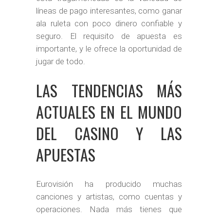
líneas de pago interesantes, como ganar
ala ruleta con poco dinero confiable y
seguro. El requisito de apuesta es
importante, y le ofrece la oportunidad de
jugar de todo.
LAS TENDENCIAS MÁS
ACTUALES EN EL MUNDO
DEL CASINO Y LAS
APUESTAS
Eurovisión ha producido muchas
canciones y artistas, como cuentas y
operaciones. Nada más tienes que