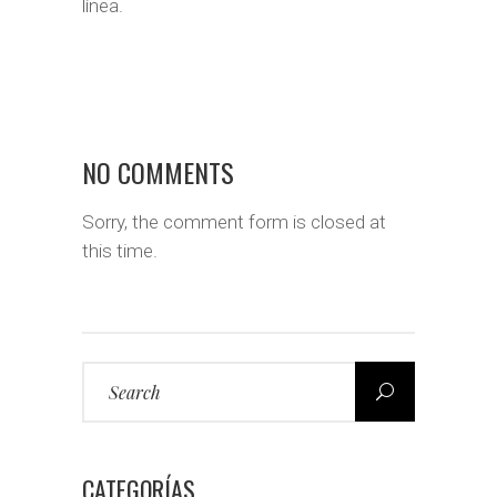
línea.
NO COMMENTS
Sorry, the comment form is closed at
this time.
Search
for:
CATEGORÍAS