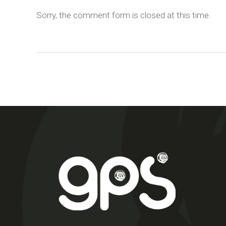
Sorry, the comment form is closed at this time.