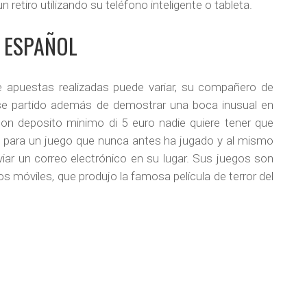
 retiro utilizando su teléfono inteligente o tableta.
N ESPAÑOL
 apuestas realizadas puede variar, su compañero de
se partido además de demostrar una boca inusual en
n deposito minimo di 5 euro nadie quiere tener que
 para un juego que nunca antes ha jugado y al mismo
nviar un correo electrónico en su lugar. Sus juegos son
os móviles, que produjo la famosa película de terror del