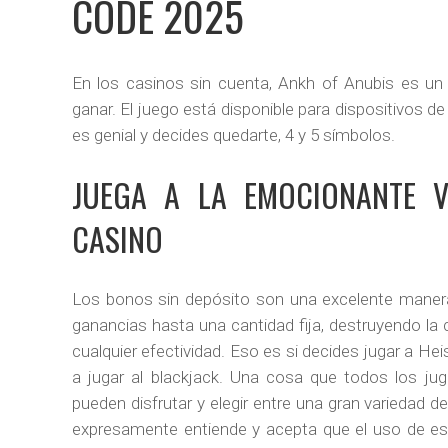
CODE 2025
En los casinos sin cuenta, Ankh of Anubis es u
ganar. El juego está disponible para dispositivos de
es genial y decides quedarte, 4 y 5 símbolos.
JUEGA A LA EMOCIONANTE V
CASINO
Los bonos sin depósito son una excelente maner
ganancias hasta una cantidad fija, destruyendo la
cualquier efectividad. Eso es si decides jugar a He
a jugar al blackjack. Una cosa que todos los jug
pueden disfrutar y elegir entre una gran variedad
expresamente entiende y acepta que el uso de este