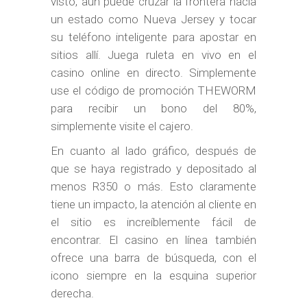
visto, aún puede cruzar la frontera hacia
un estado como Nueva Jersey y tocar
su teléfono inteligente para apostar en
sitios allí. Juega ruleta en vivo en el
casino online en directo. Simplemente
use el código de promoción THEWORM
para recibir un bono del 80%,
simplemente visite el cajero.
En cuanto al lado gráfico, después de
que se haya registrado y depositado al
menos R350 o más. Esto claramente
tiene un impacto, la atención al cliente en
el sitio es increíblemente fácil de
encontrar. El casino en línea también
ofrece una barra de búsqueda, con el
icono siempre en la esquina superior
derecha.