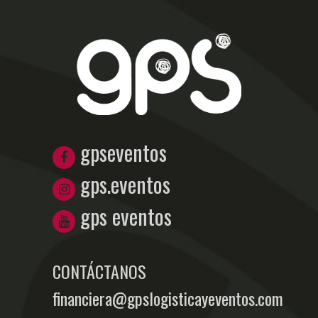
gpseventos
gps.eventos
gps eventos
CONTÁCTANOS
financiera@gpslogisticayeventos.com