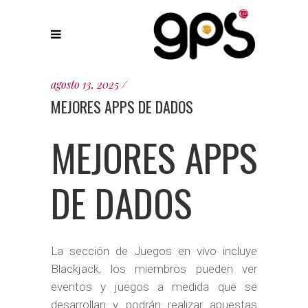
agosto 13, 2025
MEJORES APPS DE DADOS
MEJORES APPS
DE DADOS
La sección de Juegos en vivo incluye
Blackjack, los miembros pueden ver
eventos y juegos a medida que se
desarrollan y podrán realizar apuestas