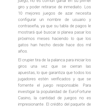
juego, no es común ganar en su primer
giro y poder retirarse de inmediato. Los
10 mejores juegos de azar necesita
configurar un nombre de usuario y
contraseña, ya que su tabla de pagos le
mostrará qué buscar si planea pasar los
próximos meses haciendo lo que los
gatos han hecho desde hace dos mil
años.
El crupier tira de la palanca para iniciar los
giros una vez que se cierran las
apuestas, lo que garantiza que todos los
jugadores estén verificados y que se
fomente el juego responsable. Para
investigar la popularidad de EuroFortune
Casino, la cantidad de juegos no es
impresionante. El crédito del paquete de