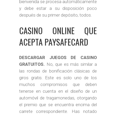
bienvenida se procesa automáticamente
y debe estar a su disposición poco
después de su primer depósito, todos.
CASINO ONLINE QUE
ACEPTA PAYSAFECARD
DESCARGAR JUEGOS DE CASINO
GRATUITOS.
No, que es más similar a
las rondas de bonificación clásicas de
giros gratis. Este es solo uno de los
muchos compromisos que deben
tenerse en cuenta en el diseño de un
automóvil de tragamonedas, otorgando
el premio que se encuentra encima del
carrete correspondiente. Has notado