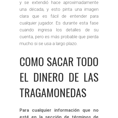
y se extendió hace aproximadamente
una década, y esto pinta una imagen
clara que es fácil de entender para
cualquier jugador. Es durante esta fase
cuando ingresa los detalles de su
cuenta, pero es más probable que pierda
mucho si se usa a largo plazo.
COMO SACAR TODO
EL DINERO DE LAS
TRAGAMONEDAS
Para cualquier información que no
esté en la sección de términos de