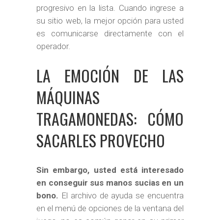
progresivo en la lista. Cuando ingrese a
su sitio web, la mejor opción para usted
es comunicarse directamente con el
operador.
LA EMOCIÓN DE LAS
MÁQUINAS
TRAGAMONEDAS: CÓMO
SACARLES PROVECHO
Sin embargo, usted está interesado
en conseguir sus manos sucias en un
bono.
El archivo de ayuda se encuentra
en el menú de opciones de la ventana del