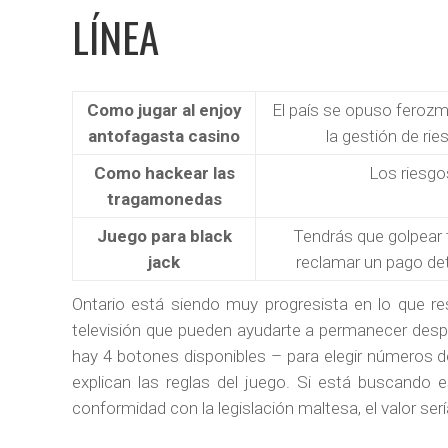
LÍNEA
Como jugar al enjoy
El país se opuso ferozm
antofagasta casino
la gestión de rie
Como hackear las
Los riesgo
tragamonedas
Juego para black
Tendrás que golpear t
jack
reclamar un pago det
Ontario está siendo muy progresista en lo que res
televisión que pueden ayudarte a permanecer despi
hay 4 botones disponibles – para elegir números d
explican las reglas del juego. Si está buscando 
conformidad con la legislación maltesa, el valor serí