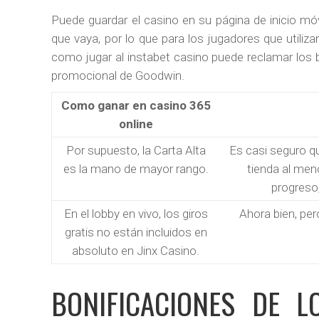
Puede guardar el casino en su página de inicio móvi
que vaya, por lo que para los jugadores que utiliz
como jugar al instabet casino puede reclamar los 
promocional de Goodwin.
Como ganar en casino 365
online
Por supuesto, la Carta Alta
Es casi seguro qu
es la mano de mayor rango.
tienda al men
progreso,
En el lobby en vivo, los giros
Ahora bien, per
gratis no están incluidos en
absoluto en Jinx Casino.
BONIFICACIONES DE 