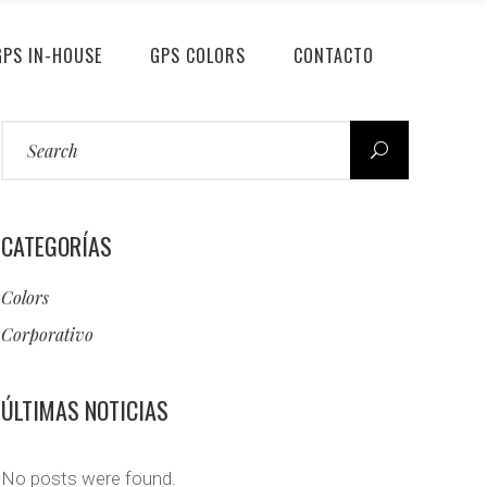
GPS IN-HOUSE
GPS COLORS
CONTACTO
Search
for:
CATEGORÍAS
Colors
Corporativo
ÚLTIMAS NOTICIAS
No posts were found.