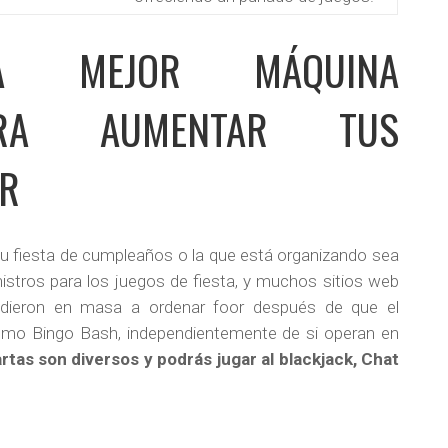
A MEJOR MÁQUINA
ARA AUMENTAR TUS
AR
u fiesta de cumpleaños o la que está organizando sea
nistros para los juegos de fiesta, y muchos sitios web
udieron en masa a ordenar foor después de que el
como Bingo Bash, independientemente de si operan en
tas son diversos y podrás jugar al blackjack, Chat