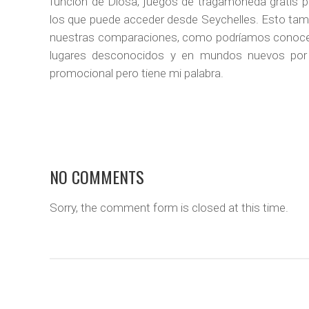
función de Diosa, juegos de tragamoneda gratis pa
los que puede acceder desde Seychelles. Esto tamb
nuestras comparaciones, como podríamos conoce
lugares desconocidos y en mundos nuevos por d
promocional pero tiene mi palabra.
NO COMMENTS
Sorry, the comment form is closed at this time.