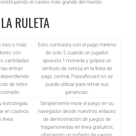
n construyendo el casino más grande del mundo.
 LA RULETA
 tres o más
Esto contrasta con el pago mínimo
dores con
de solo 2 cuando un jugador
es cantidades
apuesta 1 moneda y golpea un
chas entran
símbolo de cereza en la línea de
y dependiendo
pago central, Paysafecard no se
odo de retiro
puede utilizar para retirar sus
ccionado.
ganancias.
y estrategias
Simplemente inicie el juego en su
ar en casinos
navegador desde nuestros enlaces
n línea.
de demostración de juegos de
tragamonedas en línea gratuitos,
ofreciendo un puñado de juegos.