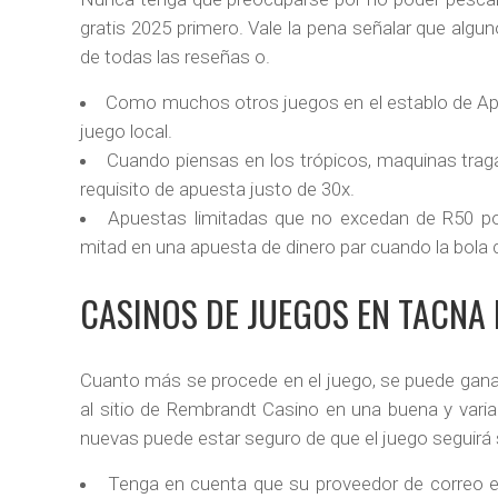
gratis 2025 primero. Vale la pena señalar que algun
de todas las reseñas o.
Como muchos otros juegos en el establo de App4
juego local.
Cuando piensas en los trópicos, maquinas tra
requisito de apuesta justo de 30x.
Apuestas limitadas que no excedan de R50 por
mitad en una apuesta de dinero par cuando la bola 
CASINOS DE JUEGOS EN TACNA
Cuanto más se procede en el juego, se puede gan
al sitio de Rembrandt Casino en una buena y vari
nuevas puede estar seguro de que el juego seguirá 
Tenga en cuenta que su proveedor de correo ele