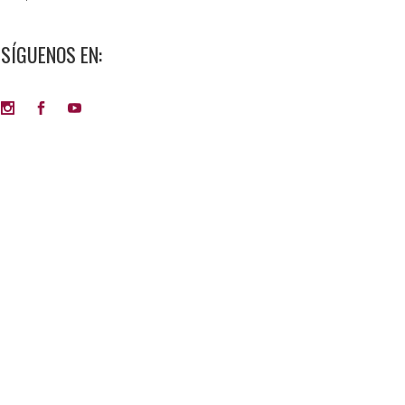
SÍGUENOS EN: