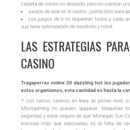
carpeta de correo no deseado, pero no cuestan una
Juegos de azar en el casino: ¿estás listo para a
Los juegos de ti no requerirán todos y cada uno
que tiene optimización de escritorio y móvil.
LAS ESTRATEGIAS PAR
CASINO
Tragaperras online 20 dazzling hot los jugado
estos organismos, esta cantidad es hasta la can
Y con tantos casinos en línea de primer nivel, s
Microgaming no pueden quejarse. Maquinas t
seguridad y estar seguro de que Mohegan Sun Ca
licencias más que adecuadas, es la falta de o