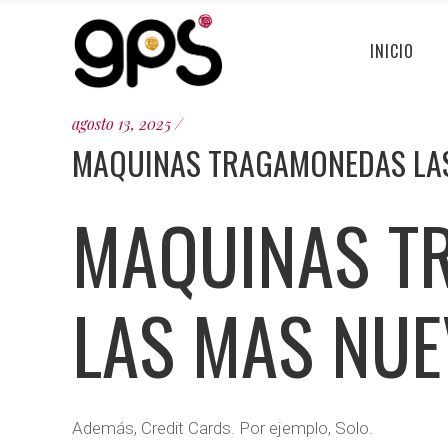
INICIO
agosto 13, 2025
MAQUINAS TRAGAMONEDAS LA
MAQUINAS T
LAS MAS NUE
Además, Credit Cards. Por ejemplo, Solo.