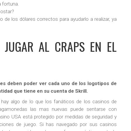
 fortuna.
postar?
 de los dólares correctos para ayudarlo a realizar, ya
A JUGAR AL CRAPS EN EL
res deben poder ver cada uno de los logotipos de
tidad que tiene en su cuenta de Skrill.
i hay algo de lo que los fanáticos de los casinos de
ragamonedas las mas nuevas puede sentarse con
sino USA está protegido por medidas de seguridad y
pciones de juego. Si has navegado por sus casinos