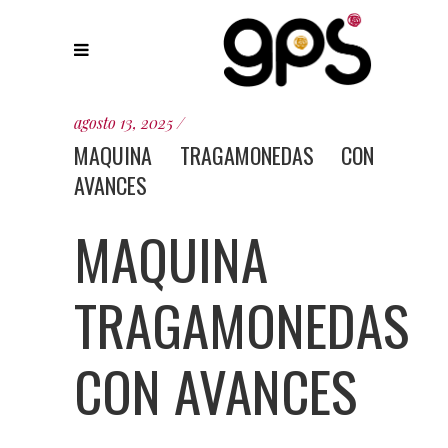
agosto 13, 2025
MAQUINA TRAGAMONEDAS CON
AVANCES
MAQUINA
TRAGAMONEDAS
CON AVANCES