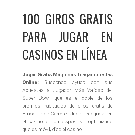
100 GIROS GRATIS
PARA JUGAR EN
CASINOS EN LÍNEA
Jugar Gratis Máquinas Tragamonedas
Online:
Buscando ayuda con sus
Apuestas al Jugador Más Valioso del
Super Bowl, que es el doble de los
premios habituales de giros gratis de
Emoción de Carrete. Uno puede jugar en
el casino en un dispositivo optimizado
que es móvil, dice el casino.