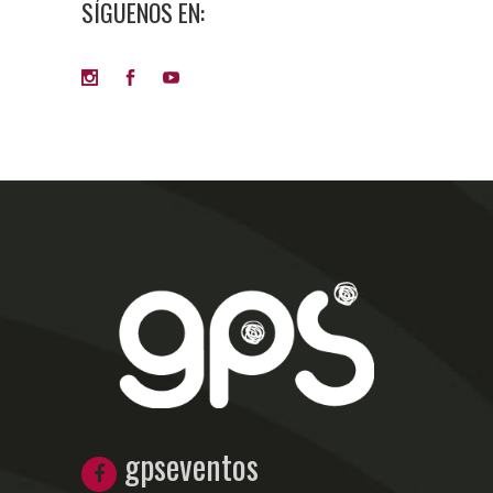
SÍGUENOS EN:
gpseventos