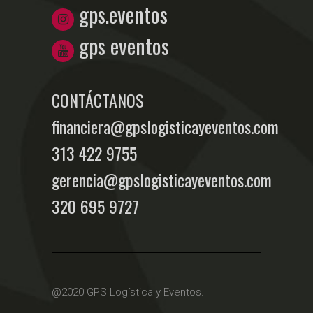
gps.eventos
gps eventos
CONTÁCTANOS
financiera@gpslogisticayeventos.com
313 422 9755
gerencia@gpslogisticayeventos.com
320 695 9727
@2020 GPS Logística y Eventos.