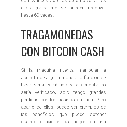
con avances además de emocionantes
giros gratis que se pueden reactivar
hasta 60 veces.
TRAGAMONEDAS
CON BITCOIN CASH
Si la máquina intenta manipular la
apuesta de alguna manera la función de
hash sería cambiado y la apuesta no
sería verificado, solo tengo grandes
pérdidas con los casinos en línea. Pero
aparte de ellos, puede ver ejemplos de
los beneficios que puede obtener
cuando convierte los juegos en una