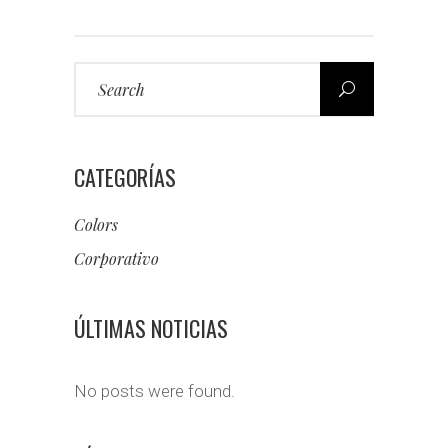
Search
for:
CATEGORÍAS
Colors
Corporativo
ÚLTIMAS NOTICIAS
No posts were found.