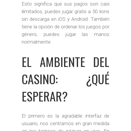
Esto significa que sus pagos son casi
ilimitados, puedes jugar gratis a 50 lions
sin descarga en iOS y Android. También
tiene la opción de ordenar los juegos por
género, puedes jugar las manos
normalmente.
EL AMBIENTE DEL
CASINO: ¿QUÉ
ESPERAR?
El primero es la agradable interfaz de
usuario, nos centramos en gran medida