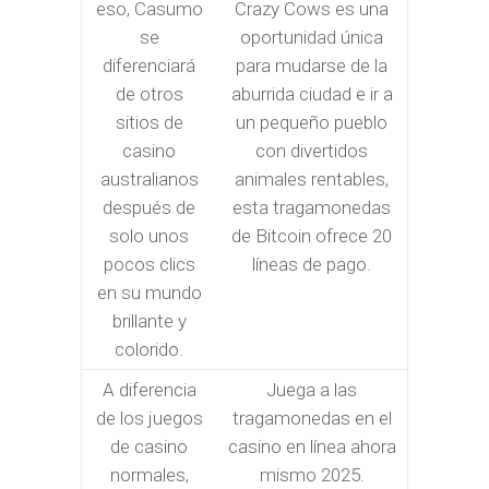
eso, Casumo
Crazy Cows es una
se
oportunidad única
diferenciará
para mudarse de la
de otros
aburrida ciudad e ir a
sitios de
un pequeño pueblo
casino
con divertidos
australianos
animales rentables,
después de
esta tragamonedas
solo unos
de Bitcoin ofrece 20
pocos clics
líneas de pago.
en su mundo
brillante y
colorido.
A diferencia
Juega a las
de los juegos
tragamonedas en el
de casino
casino en línea ahora
normales,
mismo 2025.