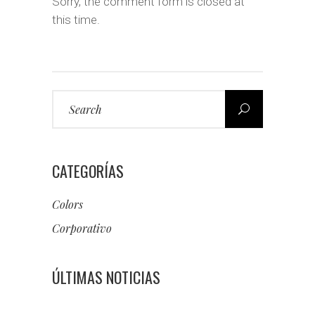
Sorry, the comment form is closed at
this time.
Search
for:
CATEGORÍAS
Colors
Corporativo
ÚLTIMAS NOTICIAS