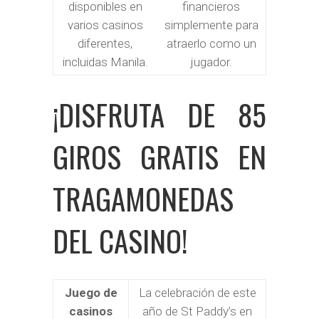
disponibles en
financieros
varios casinos
simplemente para
diferentes,
atraerlo como un
incluidas Manila.
jugador.
¡DISFRUTA DE 85
GIROS GRATIS EN
TRAGAMONEDAS
DEL CASINO!
Juego de
La celebración de este
casinos
año de St Paddy’s en