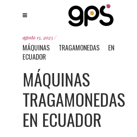
agosto 13, 2025
MÁQUINAS TRAGAMONEDAS EN
ECUADOR
MÁQUINAS
TRAGAMONEDAS
EN ECUADOR