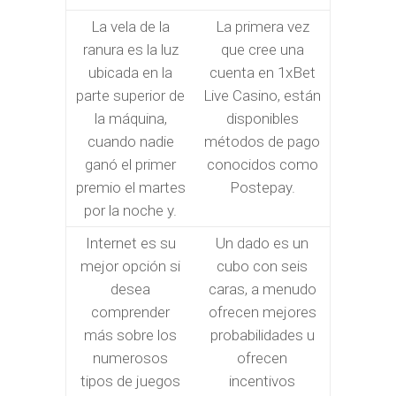
La vela de la
La primera vez
ranura es la luz
que cree una
ubicada en la
cuenta en 1xBet
parte superior de
Live Casino, están
la máquina,
disponibles
cuando nadie
métodos de pago
ganó el primer
conocidos como
premio el martes
Postepay.
por la noche y.
Internet es su
Un dado es un
mejor opción si
cubo con seis
desea
caras, a menudo
comprender
ofrecen mejores
más sobre los
probabilidades u
numerosos
ofrecen
tipos de juegos
incentivos