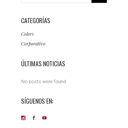
CATEGORÍAS
Colors
Corporativo
ÚLTIMAS NOTICIAS
No posts were found.
SÍGUENOS EN: