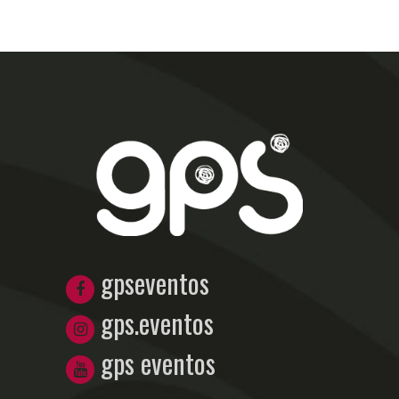
gpseventos
gps.eventos
gps eventos