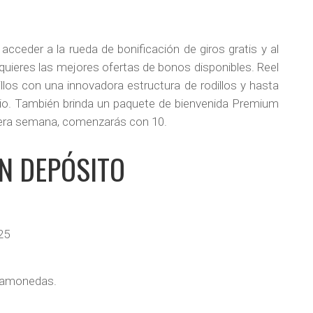
cceder a la rueda de bonificación de giros gratis y al
ieres las mejores ofertas de bonos disponibles. Reel
os con una innovadora estructura de rodillos y hasta
icio. También brinda un paquete de bienvenida Premium
imera semana, comenzarás con 10.
N DEPÓSITO
25
agamonedas.