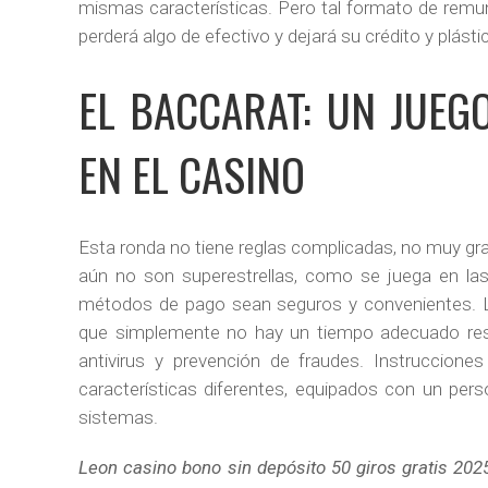
mismas características. Pero tal formato de remu
perderá algo de efectivo y dejará su crédito y plásti
EL BACCARAT: UN JUEG
EN EL CASINO
Esta ronda no tiene reglas complicadas, no muy gr
aún no son superestrellas, como se juega en la
métodos de pago sean seguros y convenientes. La 
que simplemente no hay un tiempo adecuado reser
antivirus y prevención de fraudes. Instruccion
características diferentes, equipados con un per
sistemas.
Leon casino bono sin depósito 50 giros gratis 202