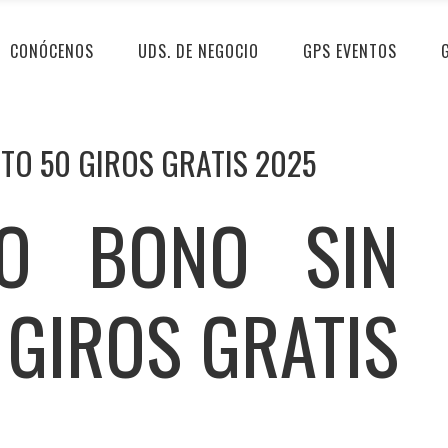
CONÓCENOS
UDS. DE NEGOCIO
GPS EVENTOS
TO 50 GIROS GRATIS 2025
NO BONO SIN
 GIROS GRATIS