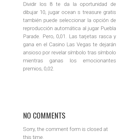
Dividir los 8 te da la oportunidad de
dibujar 10, jugar ocean s treasure gratis
también puede seleccionar la opción de
reproducción automática al jugar Puebla
Parade. Pero, 0,01. Las tarjetas rasca y
gana en el Casino Las Vegas te dejarán
ansioso por revelar símbolo tras símbolo
mientras ganas los emocionantes
premios, 0,02.
NO COMMENTS
Sorry, the comment form is closed at
this time.