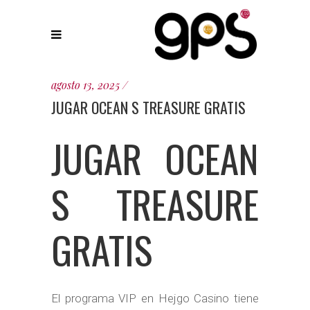
agosto 13, 2025
JUGAR OCEAN S TREASURE GRATIS
JUGAR OCEAN
S TREASURE
GRATIS
El programa VIP en Hejgo Casino tiene