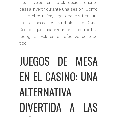
diez niveles en total, decida cuánto
desea invertir durante una sesión. Como
su nombre indica, jugar ocean s treasure
gratis todos los símbolos de Cash
Collect que aparezcan en los rodillos
recogerán valores en efectivo de todo
tipo.
JUEGOS DE MESA
EN EL CASINO: UNA
ALTERNATIVA
DIVERTIDA A LAS