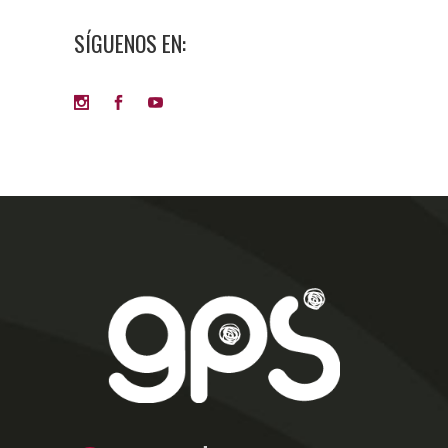
SÍGUENOS EN: