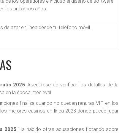
cta de los operadores e incluso el diseño de software
en los próximos años.
s de azar en línea desde tu teléfono móvil.
NAS
ratis 2025
Asegúrese de verificar los detalles de la
asa en la época medieval.
nciones finaliza cuando no quedan ranuras VIP en los
e los mejores casinos en línea 2023 donde puede jugar
is 2025
Ha habido otras acusaciones flotando sobre