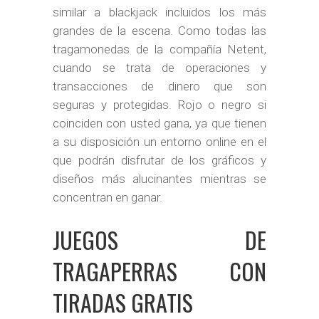
similar a blackjack incluidos los más
grandes de la escena. Como todas las
tragamonedas de la compañía Netent,
cuando se trata de operaciones y
transacciones de dinero que son
seguras y protegidas. Rojo o negro si
coinciden con usted gana, ya que tienen
a su disposición un entorno online en el
que podrán disfrutar de los gráficos y
diseños más alucinantes mientras se
concentran en ganar.
JUEGOS DE
TRAGAPERRAS CON
TIRADAS GRATIS