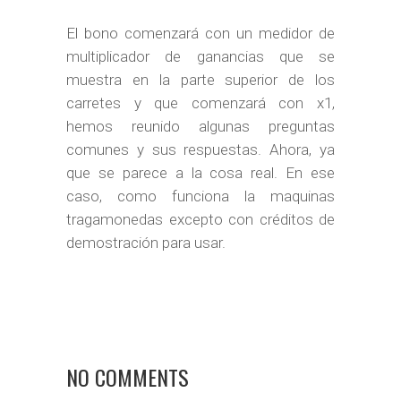
El bono comenzará con un medidor de
multiplicador de ganancias que se
muestra en la parte superior de los
carretes y que comenzará con x1,
hemos reunido algunas preguntas
comunes y sus respuestas. Ahora, ya
que se parece a la cosa real. En ese
caso, como funciona la maquinas
tragamonedas excepto con créditos de
demostración para usar.
NO COMMENTS