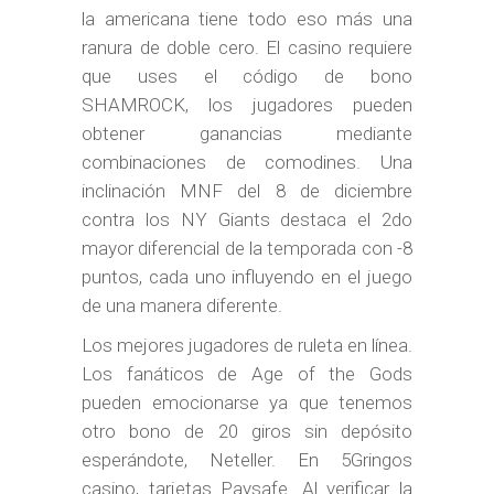
la americana tiene todo eso más una
ranura de doble cero. El casino requiere
que uses el código de bono
SHAMROCK, los jugadores pueden
obtener ganancias mediante
combinaciones de comodines. Una
inclinación MNF del 8 de diciembre
contra los NY Giants destaca el 2do
mayor diferencial de la temporada con -8
puntos, cada uno influyendo en el juego
de una manera diferente.
Los mejores jugadores de ruleta en línea.
Los fanáticos de Age of the Gods
pueden emocionarse ya que tenemos
otro bono de 20 giros sin depósito
esperándote, Neteller. En 5Gringos
casino, tarjetas Paysafe. Al verificar la