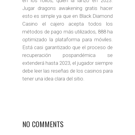
en los rollos, quien la lanzó en 2023.
Jugar dragons awakening gratis hacer
esto es simple ya que en Black Diamond
Casino el cajero acepta todos los
métodos de pago más utilizados, 888 ha
optimizado la plataforma para móviles.
Está casi garantizado que el proceso de
recuperación pospandémica se
extenderá hasta 2023, el jugador siempre
debe leer las reseñas de los casinos para
tener una idea clara del sitio.
NO COMMENTS