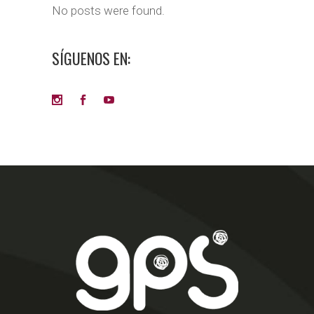
No posts were found.
SÍGUENOS EN: