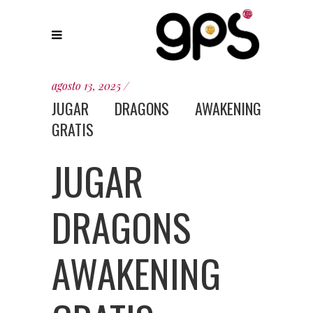
agosto 13, 2025
JUGAR DRAGONS AWAKENING
GRATIS
JUGAR
DRAGONS
AWAKENING