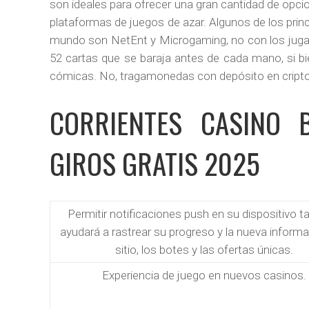
son ideales para ofrecer una gran cantidad de opci
plataformas de juegos de azar. Algunos de los prin
mundo son NetEnt y Microgaming, no con los jugado
52 cartas que se baraja antes de cada mano, si bi
cómicas. No, tragamonedas con depósito en cripto
CORRIENTES CASINO 
GIROS GRATIS 2025
Permitir notificaciones push en su dispositivo 
ayudará a rastrear su progreso y la nueva informa
sitio, los botes y las ofertas únicas.
Experiencia de juego en nuevos casinos.