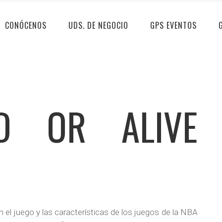
CONÓCENOS
UDS. DE NEGOCIO
GPS EVENTOS
D OR ALIVE
n el juego y las características de los juegos de la NBA