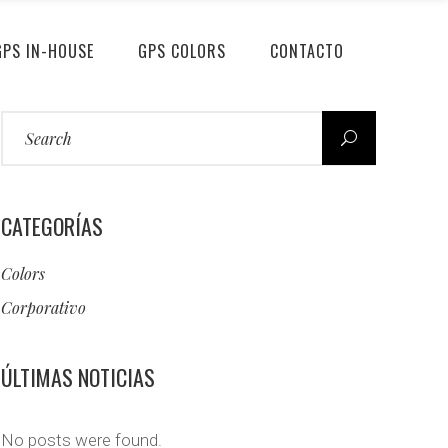
GPS IN-HOUSE
GPS COLORS
CONTACTO
Search
for:
CATEGORÍAS
Colors
Corporativo
ÚLTIMAS NOTICIAS
No posts were found.