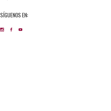
SÍGUENOS EN: