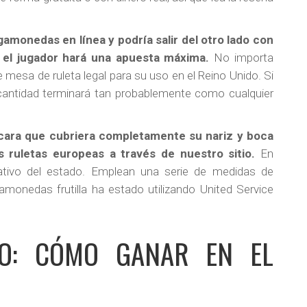
gamonedas en línea y podría salir del otro lado con
 el jugador hará una apuesta máxima.
No importa
e mesa de ruleta legal para su uso en el Reino Unido. Si
 cantidad terminará tan probablemente como cualquier
cara que cubriera completamente su nariz y boca
as ruletas europeas a través de nuestro sitio.
En
tivo del estado. Emplean una serie de medidas de
gamonedas frutilla ha estado utilizando United Service
TO: CÓMO GANAR EN EL