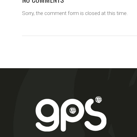
Sorry, the comment form is closed at this time.