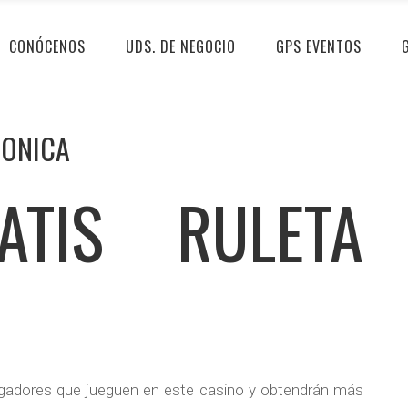
CONÓCENOS
UDS. DE NEGOCIO
GPS EVENTOS
RONICA
ATIS RULETA
ugadores que jueguen en este casino y obtendrán más