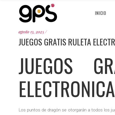
INICIO
agosto 13, 2025
JUEGOS GRATIS RULETA ELECT
JUEGOS GR
ELECTRONICA
Los puntos de dragón se otorgarán a todos los j