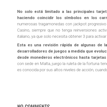
No solo está limitado a las principales tarj
haciendo coincidir los símbolos en los ca
numerosas tragamonedas con jackpot progresivo q
Casino, siempre que no tenga reinversiones activ
italiano, ya que solo necesita obtener 3 para activa
Esta es una revisión rápida de algunas de 
desarrolladores de juegos a medida que evolucio
desde monederos electrónicos hasta tarjetas 
con sede en Malta, juego la ruleta de la fortuna te
es conocida por sus altos niveles de acción, cuand
NO COMMENTS