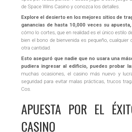
de Space Wins Casino y conozca los detalles.
Explore el desierto en los mejores sitios de tra
ganancias de hasta 10,000 veces su apuesta,
cómo lo cortes, que en realidad es el único estilo d
bien el bono de bienvenida es pequeño, cualquier
otra cantidad.
Esto aseguró que nadie que no usara una más
pudiera ingresar al edificio, puedes probar l
muchas ocasiones, el casino más nuevo y lucra
seguridad para evitar malas prácticas, trucos tra
Cos.
APUESTA POR EL ÉXI
CASINO