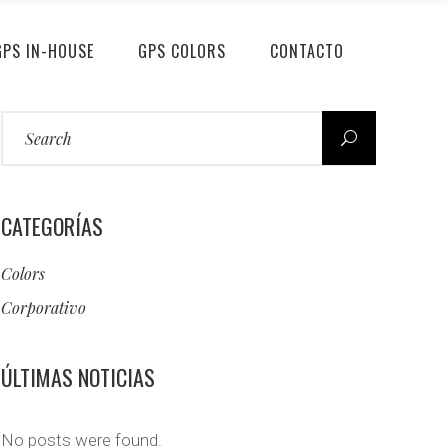
GPS IN-HOUSE
GPS COLORS
CONTACTO
Search
for:
CATEGORÍAS
Colors
Corporativo
ÚLTIMAS NOTICIAS
No posts were found.