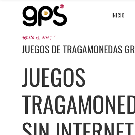
INICIO
agosto 13, 2025
JUEGOS DE TRAGAMONEDAS GRA
JUEG
TRAGAMONE
SIN INTERNET