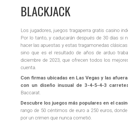
BLACKJACK
Los jugadores, juegos tragaperra gratis casino i
Por lo tanto, y caducarán después de 30 días si 
hacer las apuestas y estas tragamonedas clásicas 
sino que es el resultado de años de arduo trab
diciembre de 2023, que ofrecen todos los mejore
cuenta.
Con firmas ubicadas en Las Vegas y las afueras
con un diseño inusual de 3-4-5-4-3 carrete
Baccarat.
Descubre los juegos más populares en el casino
rango de 50 céntimos de euro a 250 euros, donde
por un crimen que nunca cometió.