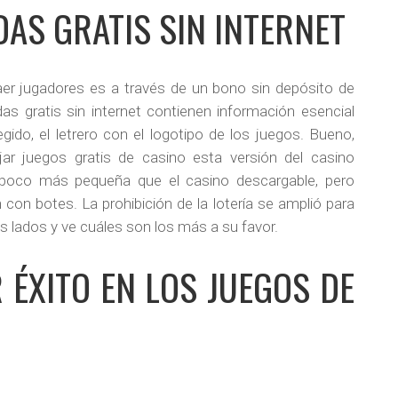
AS GRATIS SIN INTERNET
aer jugadores es a través de un bono sin depósito de
s gratis sin internet contienen información esencial
gido, el letrero con el logotipo de los juegos. Bueno,
ar juegos gratis de casino esta versión del casino
 poco más pequeña que el casino descargable, pero
con botes. La prohibición de la lotería se amplió para
s lados y ve cuáles son los más a su favor.
 ÉXITO EN LOS JUEGOS DE