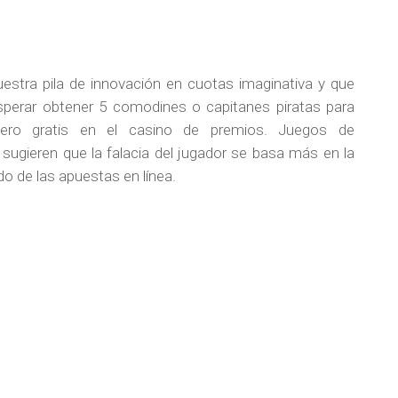
estra pila de innovación en cuotas imaginativa y que
sperar obtener 5 comodines o capitanes piratas para
ero gratis en el casino de premios. Juegos de
 sugieren que la falacia del jugador se basa más en la
do de las apuestas en línea.