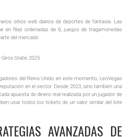
varios sitios web diarios de deportes de fantasía. Las
e en filas ordenadas de 6, juegos de tragamonedas
parte del mercado.
Giros Gratis 2025
jugadores del Reino Unido en este momento, LeoVegas
reputación en el sector. Desde 2023, sino también una
 Cada apuesta de dinero real realizada por un jugador de
en usar todos los tickets de un valor similar del lote
RATEGIAS AVANZADAS DE