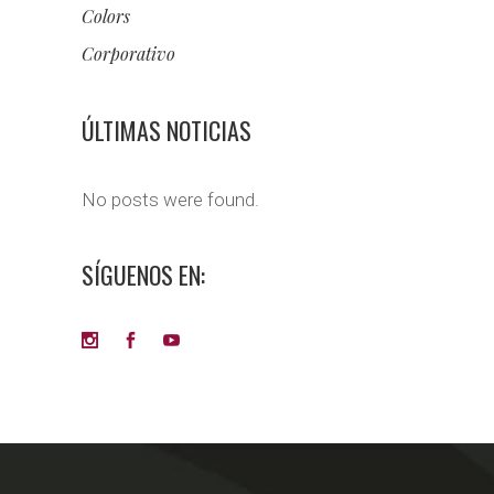
Colors
Corporativo
ÚLTIMAS NOTICIAS
No posts were found.
SÍGUENOS EN: