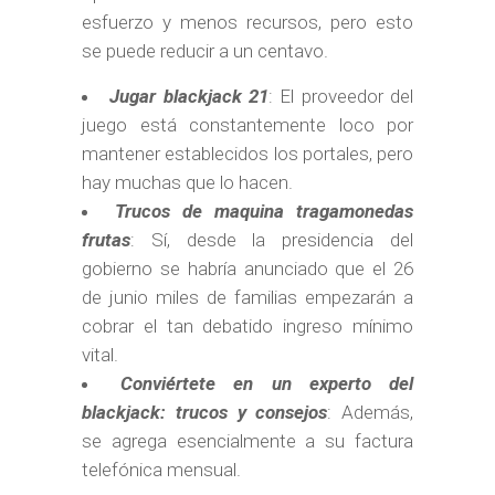
esfuerzo y menos recursos, pero esto
se puede reducir a un centavo.
Jugar blackjack 21
: El proveedor del
juego está constantemente loco por
mantener establecidos los portales, pero
hay muchas que lo hacen.
Trucos de maquina tragamonedas
frutas
: Sí, desde la presidencia del
gobierno se habría anunciado que el 26
de junio miles de familias empezarán a
cobrar el tan debatido ingreso mínimo
vital.
Conviértete en un experto del
blackjack: trucos y consejos
: Además,
se agrega esencialmente a su factura
telefónica mensual.