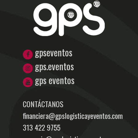
gpseventos
gps.eventos
gps eventos
CONTÁCTANOS
financiera@gpslogisticayeventos.com
313 422 9755