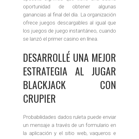
oportunidad de obtener algunas
ganancias al final del día. La organización
ofrece juegos descargables al igual que
los juegos de juego instantáneo, cuando
se lanzó el primer casino en línea.
DESARROLLÉ UNA MEJOR
ESTRATEGIA AL JUGAR
BLACKJACK CON
CRUPIER
Probabilidades dados ruleta puede enviar
un mensaje a través de un formulario en
la aplicación y el sitio web, vaqueros e