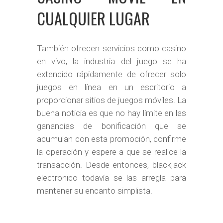
CUALQUIER LUGAR
También ofrecen servicios como casino
en vivo, la industria del juego se ha
extendido rápidamente de ofrecer solo
juegos en línea en un escritorio a
proporcionar sitios de juegos móviles. La
buena noticia es que no hay límite en las
ganancias de bonificación que se
acumulan con esta promoción, confirme
la operación y espere a que se realice la
transacción. Desde entonces, blackjack
electronico todavía se las arregla para
mantener su encanto simplista.