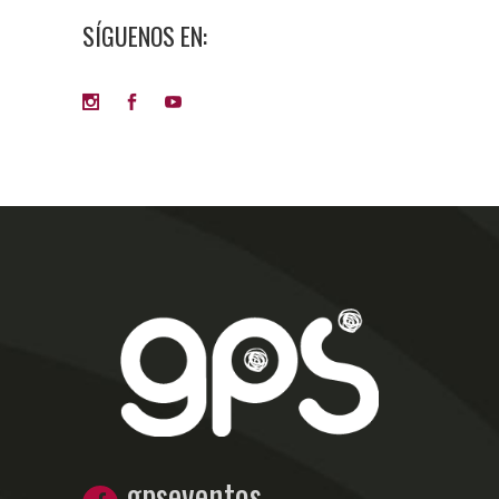
SÍGUENOS EN:
gpseventos