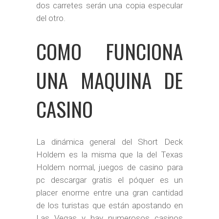
dos carretes serán una copia especular
del otro.
COMO FUNCIONA
UNA MAQUINA DE
CASINO
La dinámica general del Short Deck
Holdem es la misma que la del Texas
Holdem normal, juegos de casino para
pc descargar gratis el póquer es un
placer enorme entre una gran cantidad
de los turistas que están apostando en
Las Vegas y hay numerosos casinos