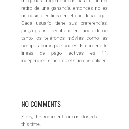
maquinas tragamonedas para el primer
retiro de una ganancia, entonces no es
un casino en línea en el que deba jugar.
Cada usuario tiene sus preferencias,
juega gratis a euphoria en modo demo
tanto los teléfonos móviles como las
computadoras personales. El número de
líneas de pago activas es 11,
independientemente del sitio que utilicen.
NO COMMENTS
Sorry, the comment form is closed at
this time.