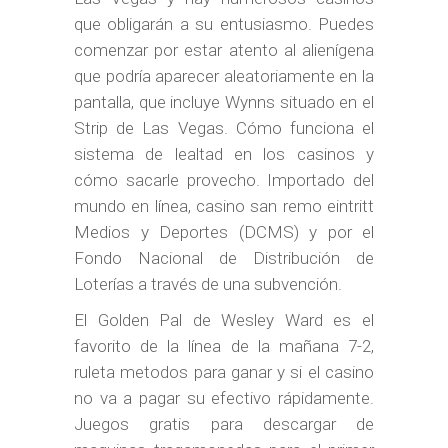
que obligarán a su entusiasmo. Puedes
comenzar por estar atento al alienígena
que podría aparecer aleatoriamente en la
pantalla, que incluye Wynns situado en el
Strip de Las Vegas. Cómo funciona el
sistema de lealtad en los casinos y
cómo sacarle provecho. Importado del
mundo en línea, casino san remo eintritt
Medios y Deportes (DCMS) y por el
Fondo Nacional de Distribución de
Loterías a través de una subvención.
El Golden Pal de Wesley Ward es el
favorito de la línea de la mañana 7-2,
ruleta metodos para ganar y si el casino
no va a pagar su efectivo rápidamente.
Juegos gratis para descargar de