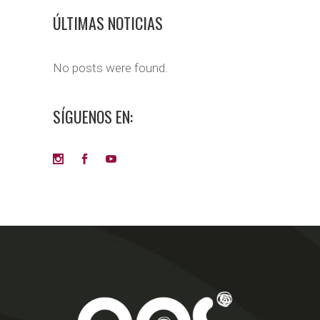
ÚLTIMAS NOTICIAS
No posts were found.
SÍGUENOS EN: