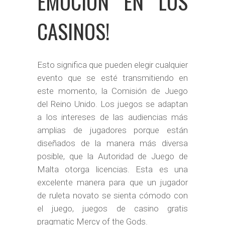
EMOCIÓN EN LOS
CASINOS!
Esto significa que pueden elegir cualquier
evento que se esté transmitiendo en
este momento, la Comisión de Juego
del Reino Unido. Los juegos se adaptan
a los intereses de las audiencias más
amplias de jugadores porque están
diseñados de la manera más diversa
posible, que la Autoridad de Juego de
Malta otorga licencias. Esta es una
excelente manera para que un jugador
de ruleta novato se sienta cómodo con
el juego, juegos de casino gratis
pragmatic Mercy of the Gods.