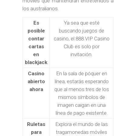
móviles que mantendrán entretenidos a
los australianos.
Es
Ya sea que esté
posible
buscando juegos de
contar
casino, el 888 VIP Casino
cartas
Club es solo por
en
invitación.
blackjack
Casino
En la sala de póquer en
abierto
línea, estarás esperando
ahora
que al menos tres de los
mismos símbolos de
imagen caigan en una
línea de pago existente.
Ruletas
Explora el mundo de las
para
tragamonedas móviles