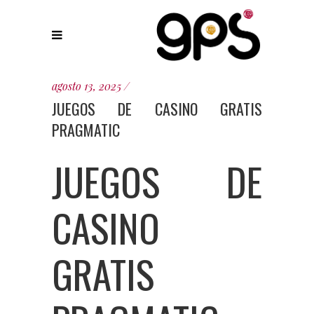
agosto 13, 2025
JUEGOS DE CASINO GRATIS
PRAGMATIC
JUEGOS DE
CASINO
GRATIS