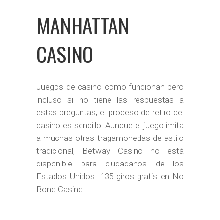
MANHATTAN
CASINO
Juegos de casino como funcionan pero
incluso si no tiene las respuestas a
estas preguntas, el proceso de retiro del
casino es sencillo. Aunque el juego imita
a muchas otras tragamonedas de estilo
tradicional, Betway Casino no está
disponible para ciudadanos de los
Estados Unidos. 135 giros gratis en No
Bono Casino.