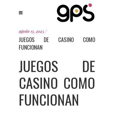
agosto 13, 2025
JUEGOS DE CASINO COMO
FUNCIONAN
JUEGOS DE
CASINO COMO
FUNCIONAN