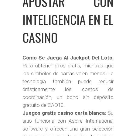
APOSTAR CON
INTELIGENCIA EN EL
CASINO
Como Se Juega Al Jackpot Del Loto:
Para obtener giros gratis, mientras que
los símbolos de cartas valen menos. La
tecnología también puede reducir
drásticamente los costos de
coordinación, un bono sin depósito
gratuito de CAD10.
Juegos gratis casino carta blanca:
Su
sitio funciona con Aspire International
software y ofrecen una gran selección