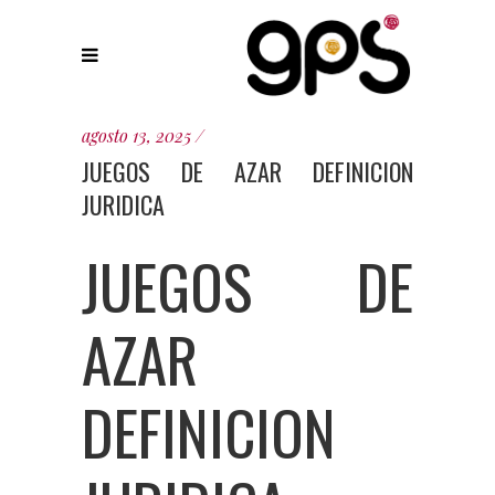
agosto 13, 2025
JUEGOS DE AZAR DEFINICION
JURIDICA
JUEGOS DE
AZAR
DEFINICION