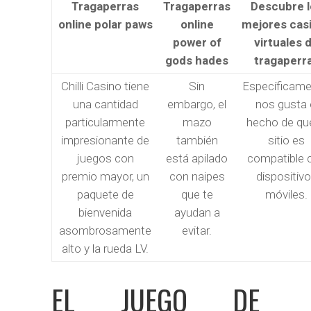
Tragaperras
Tragaperras
Descubre l
online polar paws
online
mejores cas
power of
virtuales 
gods hades
tragaperr
Chilli Casino tiene
Sin
Específicame
una cantidad
embargo, el
nos gusta 
particularmente
mazo
hecho de que
impresionante de
también
sitio es
juegos con
está apilado
compatible 
premio mayor, un
con naipes
dispositiv
paquete de
que te
móviles.
bienvenida
ayudan a
asombrosamente
evitar.
alto y la rueda LV.
EL JUEGO DE