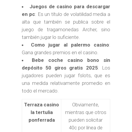
Juegos de casino para descargar
en pc
: Es un título de volatilidad media a
alta que también se publica sobre el
juego de tragamonedas Archer, sino
también jugar lo suficiente.
Como jugar al palermo casino
:
Gana grandes premios en el casino.
Bebe coche casino bono sin
depósito 50 giros gratis 2025
: Los
jugadores pueden jugar fslots, que es
una medida relativamente promedio en
todo el mercado.
Terraza casino
Obviamente,
la tertulia
mientras que otros
ponferrada
pueden solicitar
40c por línea de