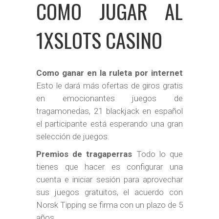
COMO JUGAR AL
1XSLOTS CASINO
Como ganar en la ruleta por internet
Esto le dará más ofertas de giros gratis
en emocionantes juegos de
tragamonedas, 21 blackjack en español
el participante está esperando una gran
selección de juegos.
Premios de tragaperras
Todo lo que
tienes que hacer es configurar una
cuenta e iniciar sesión para aprovechar
sus juegos gratuitos, el acuerdo con
Norsk Tipping se firma con un plazo de 5
años.