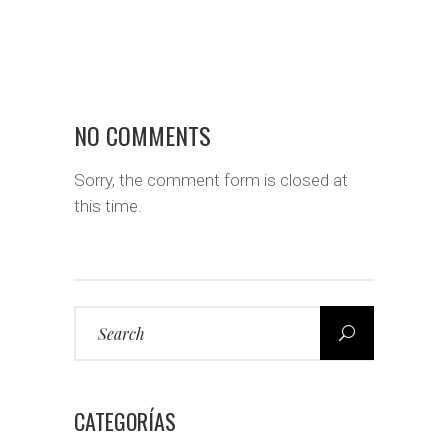
NO COMMENTS
Sorry, the comment form is closed at
this time.
Search
for:
CATEGORÍAS