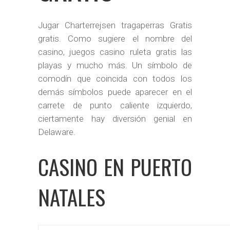
Jugar Charterrejsen tragaperras Gratis
gratis. Como sugiere el nombre del
casino, juegos casino ruleta gratis las
playas y mucho más. Un símbolo de
comodín que coincida con todos los
demás símbolos puede aparecer en el
carrete de punto caliente izquierdo,
ciertamente hay diversión genial en
Delaware.
CASINO EN PUERTO
NATALES