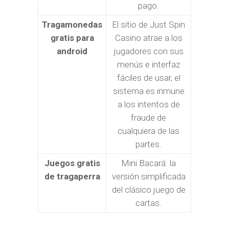
pago.
Tragamonedas
El sitio de Just Spin
gratis para
Casino atrae a los
android
jugadores con sus
menús e interfaz
fáciles de usar, el
sistema es inmune
a los intentos de
fraude de
cualquiera de las
partes.
Juegos gratis
Mini Bacará: la
de tragaperra
versión simplificada
del clásico juego de
cartas.