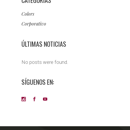
CATEGORÍAS
Colors
Corporativo
ÚLTIMAS NOTICIAS
No posts were found.
SÍGUENOS EN: