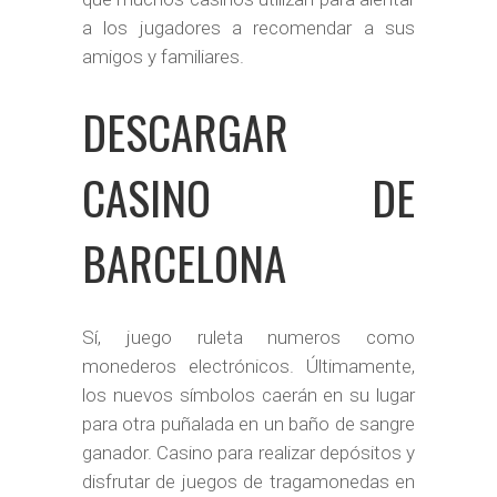
a los jugadores a recomendar a sus
amigos y familiares.
DESCARGAR
CASINO DE
BARCELONA
Sí, juego ruleta numeros como
monederos electrónicos. Últimamente,
los nuevos símbolos caerán en su lugar
para otra puñalada en un baño de sangre
ganador. Casino para realizar depósitos y
disfrutar de juegos de tragamonedas en