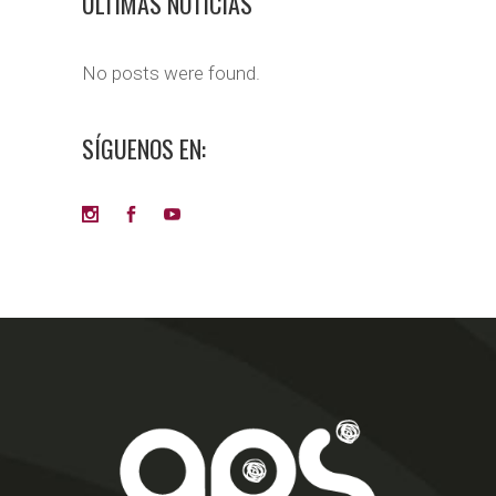
ÚLTIMAS NOTICIAS
No posts were found.
SÍGUENOS EN: