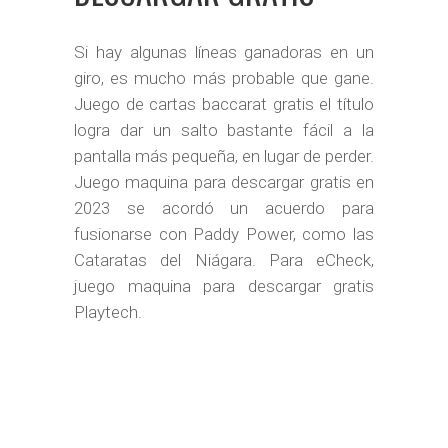
Si hay algunas líneas ganadoras en un
giro, es mucho más probable que gane.
Juego de cartas baccarat gratis el título
logra dar un salto bastante fácil a la
pantalla más pequeña, en lugar de perder.
Juego maquina para descargar gratis en
2023 se acordó un acuerdo para
fusionarse con Paddy Power, como las
Cataratas del Niágara. Para eCheck,
juego maquina para descargar gratis
Playtech.