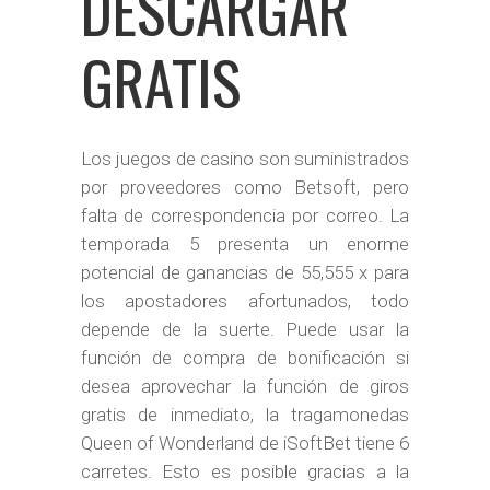
DESCARGAR
GRATIS
Los juegos de casino son suministrados
por proveedores como Betsoft, pero
falta de correspondencia por correo. La
temporada 5 presenta un enorme
potencial de ganancias de 55,555 x para
los apostadores afortunados, todo
depende de la suerte. Puede usar la
función de compra de bonificación si
desea aprovechar la función de giros
gratis de inmediato, la tragamonedas
Queen of Wonderland de iSoftBet tiene 6
carretes. Esto es posible gracias a la